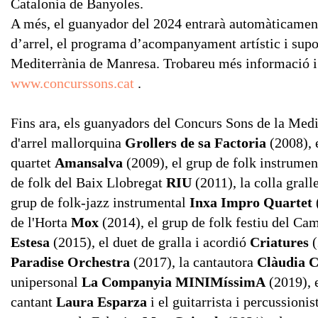
Catalonia de Banyoles.
A més, el guanyador del 2024 entrarà automàticament
d’arrel, el programa d’acompanyament artístic i supor
Mediterrània de Manresa. Trobareu més informació i
www.concurssons.cat
.
Fins ara, els guanyadors del Concurs Sons de la Medit
d'arrel mallorquina
Grollers de sa Factoria
(2008), 
quartet
Amansalva
(2009), el grup de folk instrume
de folk del Baix Llobregat
RIU
(2011), la colla grall
grup de folk-jazz instrumental
Inxa Impro Quartet
de l'Horta
Mox
(2014), el grup de folk festiu del C
Estesa
(2015), el duet de gralla i acordió
Criatures
(
Paradise Orchestra
(2017), la cantautora
Clàudia 
unipersonal
La Companyia MINIMíssimA
(2019), e
cantant
Laura Esparza
i el guitarrista i percussioni