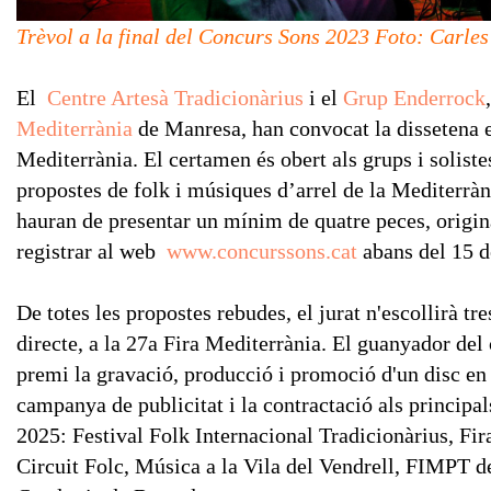
Trèvol a la final del Concurs Sons 2023 Foto: Carle
El
Centre Artesà Tradicionàrius
i el
Grup Enderrock
Mediterrània
de Manresa, han convocat la dissetena e
Mediterrània. El certamen és obert als grups i solist
propostes de folk i músiques d’arrel de la Mediterràni
hauran de presentar un mínim de quatre peces, origina
registrar al web
www.concurssons.cat
abans del 15 de
De totes les propostes rebudes, el jurat n'escollirà tre
directe, a la 27a Fira Mediterrània. El guanyador de
premi la gravació, producció i promoció d'un disc en 
campanya de publicitat i la contractació als principals
2025: Festival Folk Internacional Tradicionàrius, Fi
Circuit Folc, Música a la Vila del Vendrell, FIMPT de