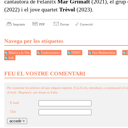
cantautora de Felanitx
Mar Grimalt
(2021), el grup 
(2022) i el jove quartet
Trèvol
(2023).
Imprimir
PDF
Enviar
Correcció
Navega per les etiquetes
Música a la Vila
Tradicionàrius
FIMPT
Fira Mediterrània
folk
FEU EL VOSTRE COMENTARI
Per comentar les notícies cal que estiguis registrat. Si ja hi ets, introdueix a continuació el co
al botó «Registra't» per donar-te d'alta.
E-mail
Clau