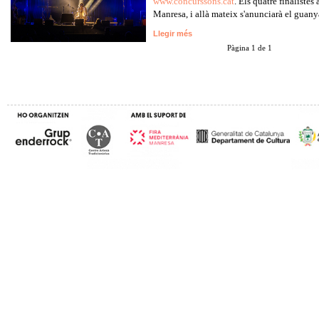
www.concurssons.cat
. Els quatre finalistes
Manresa, i allà mateix s'anunciarà el guan
Llegir més
Pàgina 1 de 1