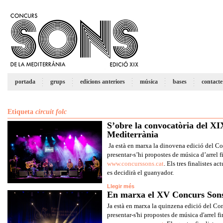
portada
grups
edicions anteriors
música
bases
contacte
Etiqueta
circuit folc
S’obre la convocatòria del XI
Mediterrània
Ja està en marxa la dinovena edició del C
presentar-s’hi propostes de música d’arrel f
www.concurssons.cat
. Els tres finalistes a
es decidirà el guanyador.
Llegir més
En marxa el XV Concurs Son
Ja està en marxa la quinzena edició del Co
presentar-s'hi propostes de música d'arrel fi