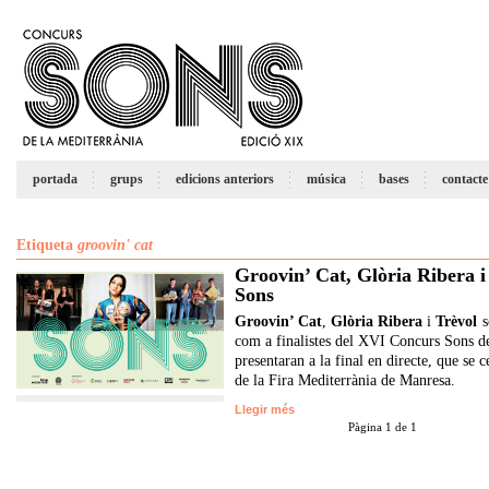
portada
grups
edicions anteriors
música
bases
contacte
Etiqueta
groovin' cat
Groovin’ Cat, Glòria Ribera i 
Sons
Groovin’ Cat
,
Glòria Ribera
i
Trèvol
s
com a finalistes del XV
I
Concurs Sons de
presentaran a l
a final
en directe, que
se c
de la Fira Mediterrània de Manresa.
Llegir més
Pàgina 1 de 1