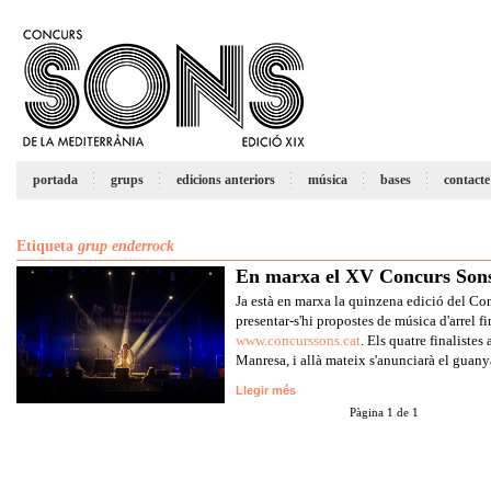
portada
grups
edicions anteriors
música
bases
contacte
Etiqueta
grup enderrock
En marxa el XV Concurs Son
Ja està en marxa la quinzena edició del Co
presentar-s'hi propostes de música d'arrel fi
www.concurssons.cat
. Els quatre finalistes
Manresa, i allà mateix s'anunciarà el guan
Llegir més
Pàgina 1 de 1