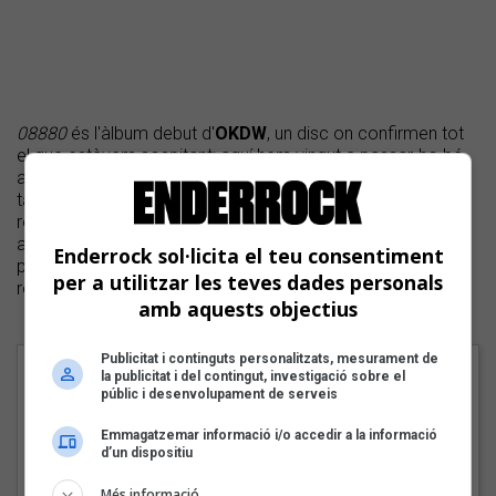
08880
és l'àlbum debut d'
OKDW
, un disc on confirmen tot
el que estàvem sospitant: aquí hem vingut a passar-ho bé,
a ballar, a vacil·lar i a divertir-nos. Però en aquest disc
també trobarem espai per a la reflexió sobre temes
relacionats amb la comunitat LGTBI+ i la salut mental,
alhora que funciona com un petit manual de supervivència
Enderrock sol·licita el teu consentiment
per a resistir en la societat accelerada en la qual vivim. En
per a utilitzar les teves dades personals
resum, tot un al·legat a la Generació Z.
amb aquests objectius
Publicitat i continguts personalitzats, mesurament de
Cançons
la publicitat i del contingut, investigació sobre el
públic i desenvolupament de serveis
1 - Big bang
Emmagatzemar informació i/o accedir a la informació
2 - Només amigues
d’un dispositiu
3 - Miau
Més informació