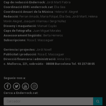
Cap de redacció Enderrock:
Jordi Martí Fabra
Coordinació EDR i enderrock.cat:
Èlia Gea
Coordinació Anuari de la Música:
Helena M. Alegret
Redacció:
Ferran Amado, Maria Folqué, Èlia Gea, Jordi Martí, Helena
Morén Alegret, Joaquim Vilarnau i Sergi Núñez
Disseny i maquetació:
Manuel Cuyàs
Caps de fotografia:
Juan Miguel Morales
Assessorament lingüístic:
Berta Herreros
Subscripcions:
Rosa E. Massaguer
Gerència i projectes:
Jordi Novell
Publicitat i producció:
Rosa E. Massaguer
Direcció financera i administració:
Anna Gris
c. Mallorca, 221, sobreàtic · 08008 Barcelona Tel. 93 237 08 05
Segueix-nos a:
Cerca a Enderrock.cat: