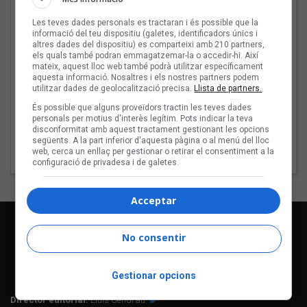
4 - Angry Virts
Les teves dades personals es tractaran i és possible que la
informació del teu dispositiu (galetes, identificadors únics i
5 - Blisters
altres dades del dispositiu) es comparteixi amb 210 partners,
els quals també podran emmagatzemar-la o accedir-hi. Així
6 - 08880
mateix, aquest lloc web també podrà utilitzar específicament
aquesta informació. Nosaltres i els nostres partners podem
7 - La mel
utilitzar dades de geolocalització precisa.
Llista de partners.
És possible que alguns proveïdors tractin les teves dades
8 - Cabos sueltos
personals per motius d'interès legítim. Pots indicar la teva
disconformitat amb aquest tractament gestionant les opcions
9 - Saliva
següents. A la part inferior d'aquesta pàgina o al menú del lloc
web, cerca un enllaç per gestionar o retirar el consentiment a la
10 - Estic bé
configuració de privadesa i de galetes.
Acceptar
No consentir
Gestionar opcions
Director editorial:
Lluís Gendrau