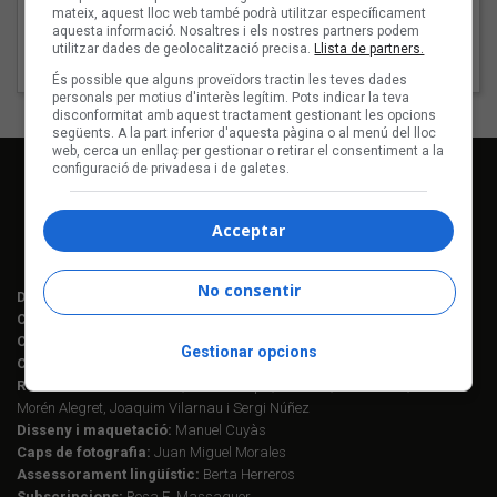
mateix, aquest lloc web també podrà utilitzar específicament
7 - Ai, ciutat dengranatges
aquesta informació. Nosaltres i els nostres partners podem
utilitzar dades de geolocalització precisa.
Llista de partners.
8 - Oda a la utopia
És possible que alguns proveïdors tractin les teves dades
personals per motius d'interès legítim. Pots indicar la teva
disconformitat amb aquest tractament gestionant les opcions
següents. A la part inferior d'aquesta pàgina o al menú del lloc
web, cerca un enllaç per gestionar o retirar el consentiment a la
configuració de privadesa i de galetes.
Acceptar
No consentir
Director editorial:
Lluís Gendrau
Cap de redacció Enderrock:
Jordi Martí Fabra
Coordinació EDR i enderrock.cat:
Èlia Gea
Gestionar opcions
Coordinació Anuari de la Música:
Helena M. Alegret
Redacció:
Ferran Amado, Maria Folqué, Èlia Gea, Jordi Martí, Helena
Morén Alegret, Joaquim Vilarnau i Sergi Núñez
Disseny i maquetació:
Manuel Cuyàs
Caps de fotografia:
Juan Miguel Morales
Assessorament lingüístic:
Berta Herreros
Subscripcions:
Rosa E. Massaguer