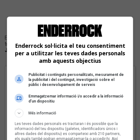
El polifacètic músic alcoià
Hugo Mas
presenta un nou
treball que té com a base l'obra poètica del seu convilatà
Enderrock sol·licita el teu consentiment
Joan Valls
.
per a utilitzar les teves dades personals
amb aquests objectius
Cançons
Publicitat i continguts personalitzats, mesurament de
la publicitat i del contingut, investigació sobre el
1 - Com un estel que punxa
públic i desenvolupament de serveis
2 - De sotracs també es viu
Emmagatzemar informació i/o accedir a la informació
d’un dispositiu
3 - De la flor del magraner
Més informació
4 - Cor final
Les teves dades personals es tractaran i és possible que la
5 - Hem tastat la vida erigint-se en massa
informació del teu dispositiu (galetes, identificadors únics i
altres dades del dispositiu) es comparteixi amb 210 partners,
6 - El descàrrec
els quals també podran emmagatzemar-la o accedir-hi. Així