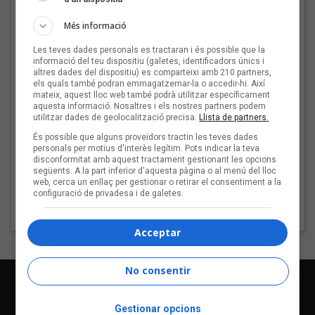
3 - He begut (una mica massa)
Més informació
4 - Angelina Jolie
Les teves dades personals es tractaran i és possible que la
informació del teu dispositiu (galetes, identificadors únics i
5 - Que nos quiten lo bailao
altres dades del dispositiu) es comparteixi amb 210 partners,
els quals també podran emmagatzemar-la o accedir-hi. Així
6 - Mireia
mateix, aquest lloc web també podrà utilitzar específicament
aquesta informació. Nosaltres i els nostres partners podem
7 - Julivert
utilitzar dades de geolocalització precisa.
Llista de partners.
És possible que alguns proveïdors tractin les teves dades
8 - Bang bang bang
personals per motius d'interès legítim. Pots indicar la teva
disconformitat amb aquest tractament gestionant les opcions
9 - Quin panorama
següents. A la part inferior d'aquesta pàgina o al menú del lloc
web, cerca un enllaç per gestionar o retirar el consentiment a la
10 - Tu o jo
configuració de privadesa i de galetes.
11 - Avui m'he enamorat (una mica massa)
Acceptar
No consentir
Gestionar opcions