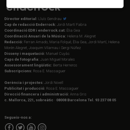
Director editorial:
Lluís Gendrau
Cap de redacció Enderrock:
Jordi Martí Fabra
Coordinació EDR i enderrock.cat:
Èlia Gea
Coordinació Anuari de la Música:
Helena M. Alegret
Redacció:
Ferran Amado, Maria Folqué, Èlia Gea, Jordi Martí, Helena
Morén Alegret, Joaquim Vilarnau i Sergi Núñez
Disseny i maquetació:
Manuel Cuyàs
Caps de fotografia:
Juan Miguel Morales
Assessorament lingüístic:
Berta Herreros
Subscripcions:
Rosa E. Massaguer
Gerència i projectes:
Jordi Novell
Publicitat i producció:
Rosa E. Massaguer
Direcció financera i administració:
Anna Gris
c. Mallorca, 221, sobreàtic · 08008 Barcelona Tel. 93 237 08 05
Segueix-nos a: