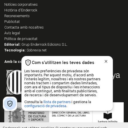
Notícies corporatives
Història d'Enderrock
Reconeixements
Publicitat
Contacta amb nosaltres
Avís legal
Política de privacitat
Editorial:
Grup Enderrock Edicions S.L.
Tecnologia:
Sobrevia.net
Amb la col·laboració de: