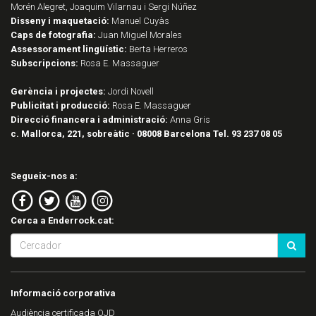
Morén Alegret, Joaquim Vilarnau i Sergi Núñez
Disseny i maquetació:
Manuel Cuyàs
Caps de fotografia:
Juan Miguel Morales
Assessorament lingüístic:
Berta Herreros
Subscripcions:
Rosa E. Massaguer
Gerència i projectes:
Jordi Novell
Publicitat i producció:
Rosa E. Massaguer
Direcció financera i administració:
Anna Gris
c. Mallorca, 221, sobreàtic · 08008 Barcelona Tel. 93 237 08 05
Segueix-nos a:
Cerca a Enderrock.cat:
Informació corporativa
Audiència certificada OJD