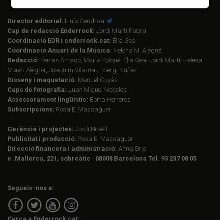
Director editorial:
Lluís Gendrau
Cap de redacció Enderrock:
Jordi Martí Fabra
Coordinació EDR i enderrock.cat:
Èlia Gea
Coordinació Anuari de la Música:
Helena M. Alegret
Redacció:
Ferran Amado, Maria Folqué, Èlia Gea, Jordi Martí, Helena
Morén Alegret, Joaquim Vilarnau i Sergi Núñez
Disseny i maquetació:
Manuel Cuyàs
Caps de fotografia:
Juan Miguel Morales
Assessorament lingüístic:
Berta Herreros
Subscripcions:
Rosa E. Massaguer
Gerència i projectes:
Jordi Novell
Publicitat i producció:
Rosa E. Massaguer
Direcció financera i administració:
Anna Gris
c. Mallorca, 221, sobreàtic · 08008 Barcelona Tel. 93 237 08 05
Segueix-nos a:
Cerca a Enderrock.cat: