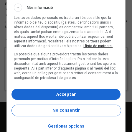
amorosa i sonoritats suaus. Se situa entre l’ambient de drill
Més informació
remot de “Primavera!”, el foc invocat a “Control” i el
reggaeton alentit de “Brisa”. Tot plegat amb un aire més
Les teves dades personals es tractaran i és possible que la
amable, enamorat i romanticot que no pas al primer EP,
Em
informació del teu dispositiu (galetes, identificadors únics i
falta l’aire
(autoeditat, 2024).
altres dades del dispositiu) es comparteixi amb 210 partners,
els quals també podran emmagatzemar-la o accedir-hi. Així
mateix, aquest lloc web també podrà utilitzar específicament
Jordi Martí i Fabra
aquesta informació. Nosaltres i els nostres partners podem
utilitzar dades de geolocalització precisa.
Llista de partners.
Cançons
És possible que alguns proveïdors tractin les teves dades
personals per motius d'interès legítim. Pots indicar la teva
1 - Primavera!
disconformitat amb aquest tractament gestionant les opcions
següents. A la part inferior d'aquesta pàgina o al menú del lloc
web, cerca un enllaç per gestionar o retirar el consentiment a la
2 - Control
configuració de privadesa i de galetes.
3 - Brisa
Acceptar
No consentir
Gestionar opcions