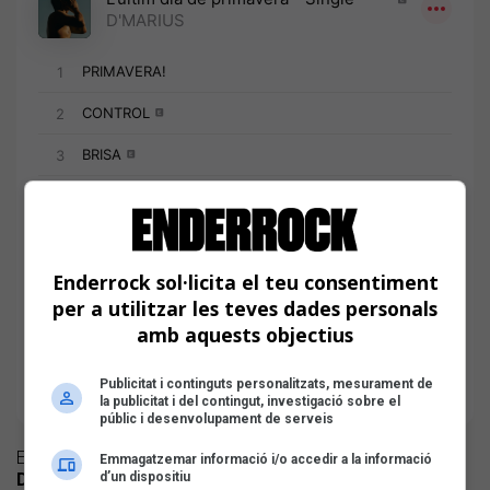
Enderrock sol·licita el teu consentiment
per a utilitzar les teves dades personals
amb aquests objectius
Publicitat i continguts personalitzats, mesurament de
la publicitat i del contingut, investigació sobre el
públic i desenvolupament de serveis
El projecte artístic del raper gironí Màrius Vázquez,
Emmagatzemar informació i/o accedir a la informació
d’un dispositiu
D’Marius
, reuneix en un EP tres peces de temàtica