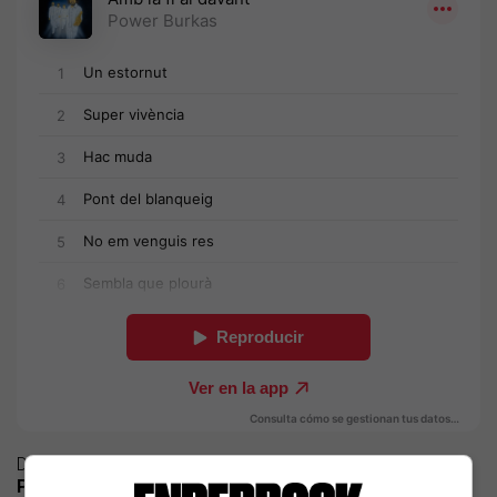
Després d’uns anys sense gaires novetats, el projecte de
Power Burkas
ha continuat actiu amb concerts