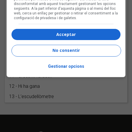
4 - Pont del blanqueig
disconformitat amb aquest tractament gestionant les opcions
següents. A la part inferior d'aquesta pàgina o al menú del lloc
web, cerca un enllaç per gestionar o retirar el consentiment a la
5 - No em venguis res
configuració de privadesa i de galetes.
6 - Sembla que plourà
Acceptar
7 - Doma natural
8 - Farandulera
No consentir
9 - Teloners del final
10 - Rega runa
Gestionar opcions
11 - Crossfit Taradell
12 - Hi ha gana
13 - L’escudellòmetre