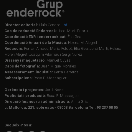
Director editorial:
Lluís Gendrau
Cap de redacció Enderrock:
Jordi Martí Fabra
Coordinació EDR i enderrock.cat:
Èlia Gea
Coordinació Anuari de la Música:
Helena M. Alegret
Redacció:
Ferran Amado, Maria Folqué, Èlia Gea, Jordi Martí, Helena
Morén Alegret, Joaquim Vilarnau i Sergi Núñez
Disseny i maquetació:
Manuel Cuyàs
Caps de fotografia:
Juan Miguel Morales
Assessorament lingüístic:
Berta Herreros
Subscripcions:
Rosa E. Massaguer
Gerència i projectes:
Jordi Novell
Publicitat i producció:
Rosa E. Massaguer
Direcció financera i administració:
Anna Gris
c. Mallorca, 221, sobreàtic · 08008 Barcelona Tel. 93 237 08 05
Segueix-nos a: