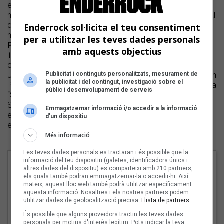
esporàdics i la composició constant de noves cançons. El
nou treball inclou 13 cançons que representen l'estat actual
del grup i que aborden els temes habituals, però des d'una
Enderrock sol·licita el teu consentiment
nova perspectiva. Amb més de 13 anys de trajectòria,
per a utilitzar les teves dades personals
Power Burkas
continuen com una via d’expressió sonora i
amb aquests objectius
lírica que els ha portat a construir identitat com a banda i
com a individus. El disc ha estat gravat a Musiclan amb en
Publicitat i continguts personalitzats, mesurament de
Jordi Solé i amb veus treballades amb en Joan Pons i Joan
la publicitat i del contingut, investigació sobre el
Peiró. Hi apareixen elements com els esgarips de la ‘Nutri’ a
públic i desenvolupament de serveis
“Super vivència” i “L’escudellòmetre”, el monòleg de
Santiago Rusiñol musicat, així com lletres d’en Martí,
Emmagatzemar informació i/o accedir a la informació
entrevistes impossibles, anticonsumisme, salut mental i
d’un dispositiu
espais quotidians.
Més informació
Les teves dades personals es tractaran i és possible que la
Cançons
informació del teu dispositiu (galetes, identificadors únics i
altres dades del dispositiu) es comparteixi amb 210 partners,
els quals també podran emmagatzemar-la o accedir-hi. Així
1 - Un estornut
mateix, aquest lloc web també podrà utilitzar específicament
aquesta informació. Nosaltres i els nostres partners podem
2 - Super vivència
utilitzar dades de geolocalització precisa.
Llista de partners.
3 - Hac muda
És possible que alguns proveïdors tractin les teves dades
personals per motius d'interès legítim. Pots indicar la teva