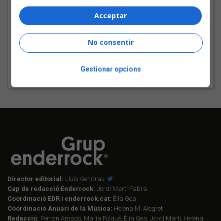
7 - Cante hui a la diferència
Acceptar
8 - El pueblo de las fuentes
No consentir
9 - Els fanalets
10 - A sa llum des cresol
Gestionar opcions
11 - La Mindanga és vida
Director editorial:
Lluís Gendrau
Cap de redacció Enderrock:
Jordi Martí Fabra
Coordinació EDR i enderrock.cat:
Èlia Gea
Coordinació Anuari de la Música:
Helena M. Alegret
Redacció:
Ferran Amado, Maria Folqué, Èlia Gea, Jordi Martí, Helena