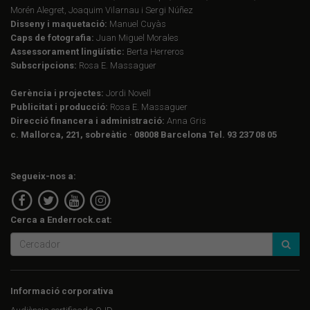
Morén Alegret, Joaquim Vilarnau i Sergi Núñez
Disseny i maquetació:
Manuel Cuyàs
Caps de fotografia:
Juan Miguel Morales
Assessorament lingüístic:
Berta Herreros
Subscripcions:
Rosa E. Massaguer
Gerència i projectes:
Jordi Novell
Publicitat i producció:
Rosa E. Massaguer
Direcció financera i administració:
Anna Gris
c. Mallorca, 221, sobreàtic · 08008 Barcelona Tel. 93 237 08 05
Segueix-nos a:
Cerca a Enderrock.cat:
Informació corporativa