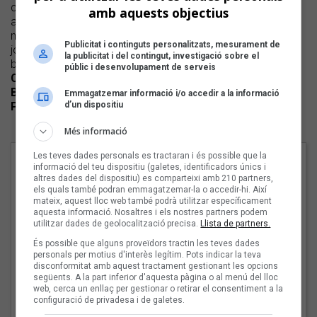
com a espai viu: memòria activa, emoció compartida i
amb aquests objectius
antídot simbòlic davant el present.
Llum
recorre el bo i
millor de la música popular valenciana amb fandangos,
Publicitat i continguts personalitzats, mesurament de
jotes, seguidilles, cants de sega, romanços i cançons de
la publicitat i del contingut, investigació sobre el
bressol i les col·laboracions de
El Gato con Jotas
,
públic i desenvolupament de serveis
Carmen París
,
Carles Dénia
,
Ana Morenilla
,
Marta
Barberán
,
Maria Cruz Sánchez
,
Tamara Bellés
,
Jordi
Emmagatzemar informació i/o accedir a la informació
d’un dispositiu
Pastor
,
Nelo Sanz
i
Maya
i
Morgana Pérez
.
Més informació
Cançons
Les teves dades personals es tractaran i és possible que la
informació del teu dispositiu (galetes, identificadors únics i
altres dades del dispositiu) es comparteixi amb 210 partners,
1 - Llum en el present
els quals també podran emmagatzemar-la o accedir-hi. Així
mateix, aquest lloc web també podrà utilitzar específicament
2 - Pasdoble de la gent del camp. “El Canario”
aquesta informació. Nosaltres i els nostres partners podem
utilitzar dades de geolocalització precisa.
Llista de partners.
3 - Romanç a l’espardenya
És possible que alguns proveïdors tractin les teves dades
4 - Segadora, segadora
personals per motius d'interès legítim. Pots indicar la teva
disconformitat amb aquest tractament gestionant les opcions
següents. A la part inferior d'aquesta pàgina o al menú del lloc
5 - A la llum de lluna plena
web, cerca un enllaç per gestionar o retirar el consentiment a la
configuració de privadesa i de galetes.
6 - Rondadores