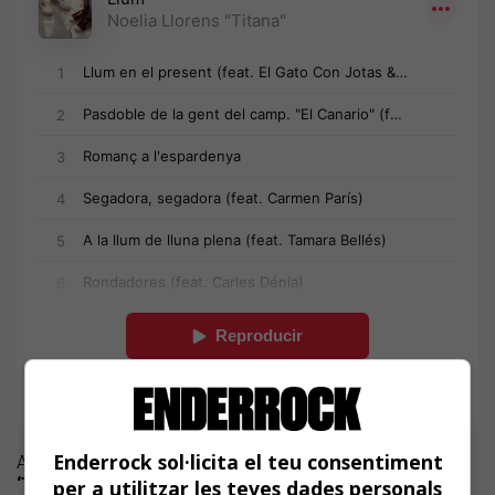
Enderrock sol·licita el teu consentiment
Amb les noves onze peces de
Llum
,
Noèlia Llorens
‘Titana’
proposa una lectura contemporània de la tradició
per a utilitzar les teves dades personals