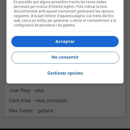
És possible que alguns proveïdors tractin les teves dades
personals per motius d'interès legítim. Pots indicar la teva
Jordi Batiste - guitarra, veu
disconformitat amb aquest tractament gestionant les opcions
següents. A la part inferior d'aquesta pàgina o al menú del lloc
Ia Clua - guitarra, piano, veu
web, cerca un enllaç per gestionar o retirar el consentiment a la
configuració de privadesa i de galetes.
Jordi Mena - guitarra
Pep Sànchez - baix
Acceptar
Ramon Altimir - teclats
No consentir
Pep Sala - guitarra, veus
Joan Bibiloni - guitarra
Gestionar opcions
Lluís Gavaldà - veus
Joan Reig - veus
Santi Arisa - veus, percussió
Max Sunyer - guitarra