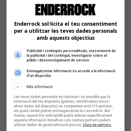
12 - Aeronaus (Jordi Batiste)
13 - Bon dia lluna (Ia Clua)
Enderrock sol·licita el teu consentiment
14 - Simfonia d'una nit amb gats (Ia Clua)
per a utilitzar les teves dades personals
15 - Pallarès (Jordi Batiste)
amb aquests objectius
16 - La balada de la Banda del Bar (Pep Sala, Fede
Nieto)
Publicitat i continguts personalitzats, mesurament de
la publicitat i del contingut, investigació sobre el
17 - El gessamí i la rosa (Josep Carner, Ia Clua)
públic i desenvolupament de serveis
18 - El noi i la cançó (Jordi Batiste)
Emmagatzemar informació i/o accedir a la informació
d’un dispositiu
19 - Imatges de l'estiu (Ia Clua)
Més informació
20 - Vida de pel·lícula (Jordi Batiste, Ia Clua )
Les teves dades personals es tractaran i és possible que la
21 - Chichonera's Cat (Jordi Batiste, Ia Clua )
informació del teu dispositiu (galetes, identificadors únics i
altres dades del dispositiu) es comparteixi amb 210 partners,
els quals també podran emmagatzemar-la o accedir-hi. Així
22 - Tot s'acaba (Dave Cousins, Jordi Batiste, Ia Clua )
mateix, aquest lloc web també podrà utilitzar específicament
aquesta informació. Nosaltres i els nostres partners podem
utilitzar dades de geolocalització precisa.
Llista de partners.
Crèdits