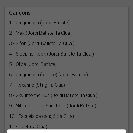
Cançons
1 - Un gran dia (Jordi Batiste)
2 - Max (Jordi Batiste, Ia Clua )
3 - Sifón (Jordi Batiste, Ia Clua )
4 - Sleeping Rock (Jordi Batiste, Ia Clua )
5 - Òliba (Jordi Batiste)
6 - Un gran dia (reprise) (Jordi Batiste)
7 - Roxanne (Sting, Ia Clua)
8 - Sky Into the Bus (Jordi Batiste, Ia Clua )
9 - Nits de juliol a Sant Feliu (Jordi Batiste)
10 - Esqueix de cançó (Ia Clua)
11 - Ocell (Ia Clua)