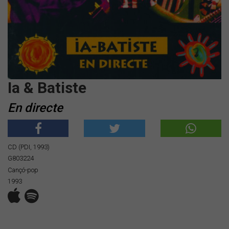
Ia & Batiste
En directe
CD (PDI, 1993)
G803224
Cançó-pop
1993