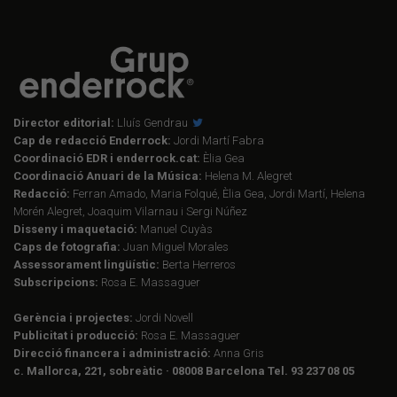
Director editorial:
Lluís Gendrau
Cap de redacció Enderrock:
Jordi Martí Fabra
Coordinació EDR i enderrock.cat:
Èlia Gea
Coordinació Anuari de la Música:
Helena M. Alegret
Redacció:
Ferran Amado, Maria Folqué, Èlia Gea, Jordi Martí, Helena
Morén Alegret, Joaquim Vilarnau i Sergi Núñez
Disseny i maquetació:
Manuel Cuyàs
Caps de fotografia:
Juan Miguel Morales
Assessorament lingüístic:
Berta Herreros
Subscripcions:
Rosa E. Massaguer
Gerència i projectes:
Jordi Novell
Publicitat i producció:
Rosa E. Massaguer
Direcció financera i administració:
Anna Gris
c. Mallorca, 221, sobreàtic · 08008 Barcelona Tel. 93 237 08 05