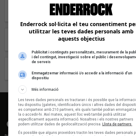
11 - Conjunt d'ossos (Ian Sala)
12 - Des del cel, amb calma, et sembla (Ian Sala)
Enderrock sol·licita el teu consentiment pe
utilitzar les teves dades personals amb
Crèdits
aquests objectius
Ian Sala - veu, guitarra, harmònica
Publicitat i continguts personalitzats, mesurament de la publi
i del contingut, investigació sobre el públic i desenvolupam
de serveis
Enllaços
http://www.iansala.com/
Emmagatzemar informació i/o accedir a la informació d’un
dispositiu
Més informació
Les teves dades personals es tractaran i és possible que la informaci
teu dispositiu (galetes, identificadors únics i altres dades del disposit
es comparteixi amb 210 partners, els quals també podran emmagatz
la o accedir-hi. Així mateix, aquest lloc web també podrà utilitzar
específicament aquesta informació. Nosaltres i els nostres partners
podem utilitzar dades de geolocalització precisa.
Llista de partners.
És possible que alguns proveïdors tractin les teves dades personals p
Director editorial:
Lluís Gendrau