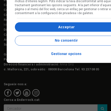
motius d'interès legítim. Pots indicar la teva disconformitat amb aque
Cap de redacció Enderrock:
Jordi Martí Fabra
tractament gestionant les opcions següents. A la part inferior d'aque
pàgina o al menú del lloc web, cerca un enllaç per gestionar o retirar e
Coordinació EDR i enderrock.cat:
Èlia Gea
consentiment a la configuració de privadesa i de galetes.
Coordinació Anuari de la Música:
Helena M. Alegret
Redacció:
Ferran Amado, Maria Folqué, Èlia Gea, Jordi Martí, Helena
Morén Alegret, Joaquim Vilarnau i Sergi Núñez
Acceptar
Disseny i maquetació:
Manuel Cuyàs
Caps de fotografia:
Juan Miguel Morales
Assessorament lingüístic:
Berta Herreros
No consentir
Subscripcions:
Rosa E. Massaguer
Gestionar opcions
Gerència i projectes:
Jordi Novell
Publicitat i producció:
Rosa E. Massaguer
Direcció financera i administració:
Anna Gris
c. Mallorca, 221, sobreàtic · 08008 Barcelona Tel. 93 237 08 05
Segueix-nos a:
Cerca a Enderrock.cat: