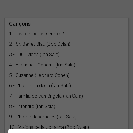
Cançons
1 - Des del cel, et sembla?
2 - Sr. Barret Blau (Bob Dylan)
3 - 1001 vides (Ian Sala)
4 - Esquena - Geperut (Ian Sala)
5 - Suzanne (Leonard Cohen)
6 - L'home i la dona (Ian Sala)
7 - Família de can Brigola (Ian Sala)
8 - Entendre (Ian Sala)
9 - L'home desgràcies (Ian Sala)
10 - Visions de la Johanna (Bob Dylan)