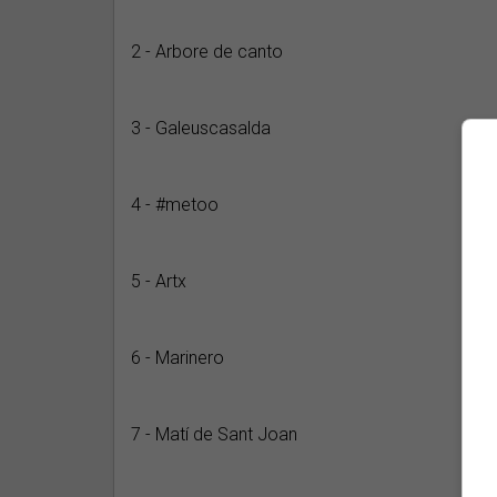
2 - Arbore de canto
3 - Galeuscasalda
4 - #metoo
5 - Artx
6 - Marinero
7 - Matí de Sant Joan