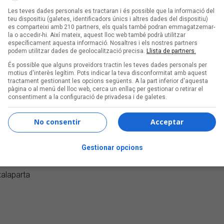
Les teves dades personals es tractaran i és possible que la informació del
teu dispositiu (galetes, identificadors únics i altres dades del dispositiu)
es comparteixi amb 210 partners, els quals també podran emmagatzemar-
la o accedir-hi. Així mateix, aquest lloc web també podrà utilitzar
específicament aquesta informació. Nosaltres i els nostres partners
podem utilitzar dades de geolocalització precisa.
Llista de partners.
És possible que alguns proveïdors tractin les teves dades personals per
motius d'interès legítim. Pots indicar la teva disconformitat amb aquest
tractament gestionant les opcions següents. A la part inferior d'aquesta
pàgina o al menú del lloc web, cerca un enllaç per gestionar o retirar el
consentiment a la configuració de privadesa i de galetes.
No consentir
Acceptar
Gestionar opcions
xalaparta