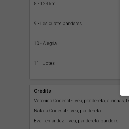
8 - 123 km
9 - Les quatre banderes
10 - Alegria
11 - Jotes
Crèdits
Veronica Codesal - veu, pandereta, cunchas, t
Natalia Codesal - veu, pandereta
Eva Fernández - veu, pandereta, pandeiro