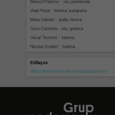
Marisol Palomo - veu, pandereta
Iñaki Plaza - trikitixa, txalaparta
Manu Sabaté - gralla, tenora
Cisco Cardona - veu, guitarra
Oscar Teomiro - bateria
Nicolas Scalliet - bateria
Enllaços
https://www.facebook.com/gaizcaproject/