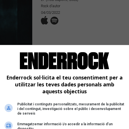
Rock d'autor
04/03/2022
Han passat tres anys des que
Xarim Arest
creativitat desbordant l'ha mantingut inspir
compondre i publicar cançons, a més a més, d
Enderrock sol·licita el teu consentiment per a
Ara, però, torna amb el que és el cinquè disc
entranyes
, amb el que
Aresté
posa l'instint
utilitzar les teves dades personals amb
banda exquisita a qui confia tot el seu art. A
aquests objectius
dona títol al disc en mallorquí, que finalmen
mallorquins– que l'han acompanyat a l'estudi
Publicitat i continguts personalitzats, mesurament de la publicitat
esdevé
Ses entranyes
.
i del contingut, investigació sobre el públic i desenvolupament
de serveis
Emmagatzemar informació i/o accedir a la informació d’un
dispositiu