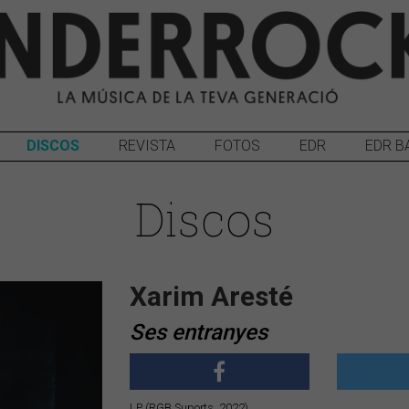
DISCOS
REVISTA
FOTOS
EDR
EDR B
Discos
Xarim Aresté
Ses entranyes
LP (RGB Suports, 2022)