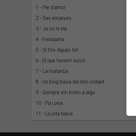
1 - Ple d'amor
2 - Ses enranyes
3 - Ja no hi ets
4 - Fresqueta
5 - Si t'ho digués tot
6 - El que havíem escrit
7 - La matança
8 - Un boig baixa del tren cridant
9 - Sempre em trobo a algú
10 - Pa i peix
11 - La jota blava