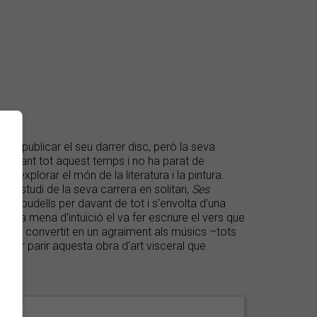
é
va publicar el seu darrer disc, però la seva
at durant tot aquest temps i no ha parat de
'explorar el món de la literatura i la pintura.
 d'estudi de la seva carrera en solitari,
Ses
 i els budells per davant de tot i s'envolta d'una
lguna mena d'intuïció el va fer escriure el vers que
t s'ha convertit en un agraïment als músics –tots
 per parir aquesta obra d'art visceral que