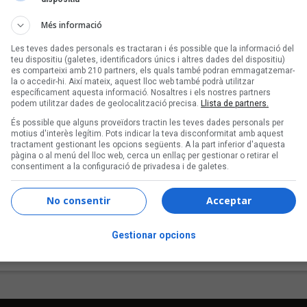
Més informació
Les teves dades personals es tractaran i és possible que la informació del
teu dispositiu (galetes, identificadors únics i altres dades del dispositiu)
es comparteixi amb 210 partners, els quals també podran emmagatzemar-
la o accedir-hi. Així mateix, aquest lloc web també podrà utilitzar
específicament aquesta informació. Nosaltres i els nostres partners
podem utilitzar dades de geolocalització precisa.
Llista de partners.
És possible que alguns proveïdors tractin les teves dades personals per
motius d'interès legítim. Pots indicar la teva disconformitat amb aquest
tractament gestionant les opcions següents. A la part inferior d'aquesta
pàgina o al menú del lloc web, cerca un enllaç per gestionar o retirar el
consentiment a la configuració de privadesa i de galetes.
No consentir
Acceptar
Gestionar opcions