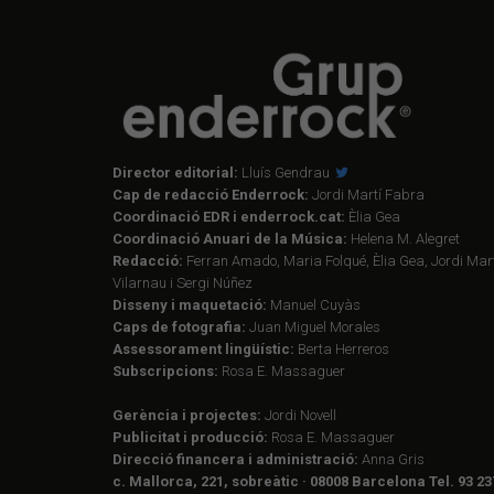
Director editorial:
Lluís Gendrau
Cap de redacció Enderrock:
Jordi Martí Fabra
Coordinació EDR i enderrock.cat:
Èlia Gea
Coordinació Anuari de la Música:
Helena M. Alegret
Redacció:
Ferran Amado, Maria Folqué, Èlia Gea, Jordi Mart
Vilarnau i Sergi Núñez
Disseny i maquetació:
Manuel Cuyàs
Caps de fotografia:
Juan Miguel Morales
Assessorament lingüístic:
Berta Herreros
Subscripcions:
Rosa E. Massaguer
Gerència i projectes:
Jordi Novell
Publicitat i producció:
Rosa E. Massaguer
Direcció financera i administració:
Anna Gris
c. Mallorca, 221, sobreàtic · 08008 Barcelona Tel. 93 23