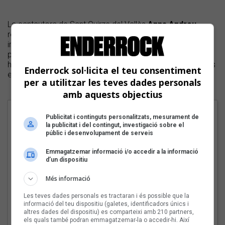
La cantautora de Sant Quirze del Vallès
Anna Andreu
reflexiona a
La mida
al voltant d’una voluntat que ha
impregnat la majoria de les cançons del segon disc. En el
projecte compartit amb la instrumentista
Marina Arrufat
,
han ponderat a parts iguals la força de treball, les cures, els
Enderrock sol·licita el teu consentiment
encerts i els errors i sobretot la genialitat.
per a utilitzar les teves dades personals
amb aquests objectius
Cançons
Publicitat i continguts personalitzats, mesurament de
la publicitat i del contingut, investigació sobre el
1 - Penyora
públic i desenvolupament de serveis
2 - La certesa
Emmagatzemar informació i/o accedir a la informació
d’un dispositiu
3 - Un son
Més informació
4 - La força i el temps
Les teves dades personals es tractaran i és possible que la
5 - Hores per dies
informació del teu dispositiu (galetes, identificadors únics i
altres dades del dispositiu) es comparteixi amb 210 partners,
6 - Un gest
els quals també podran emmagatzemar-la o accedir-hi. Així