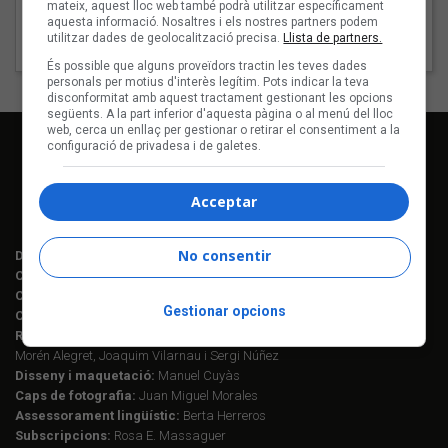
mateix, aquest lloc web també podrà utilitzar específicament
7 - La mida
aquesta informació. Nosaltres i els nostres partners podem
utilitzar dades de geolocalització precisa.
Llista de partners.
8 - El mur
És possible que alguns proveïdors tractin les teves dades
personals per motius d'interès legítim. Pots indicar la teva
disconformitat amb aquest tractament gestionant les opcions
següents. A la part inferior d'aquesta pàgina o al menú del lloc
web, cerca un enllaç per gestionar o retirar el consentiment a la
configuració de privadesa i de galetes.
Acceptar
No consentir
Director editorial:
Lluís Gendrau
Cap de redacció Enderrock:
Jordi Martí Fabra
Coordinació EDR i enderrock.cat:
Èlia Gea
Gestionar opcions
Coordinació Anuari de la Música:
Helena M. Alegret
Redacció:
Ferran Amado, Maria Folqué, Èlia Gea, Jordi Martí, Helena
Morén Alegret, Joaquim Vilarnau i Sergi Núñez
Disseny i maquetació:
Manuel Cuyàs
Caps de fotografia:
Juan Miguel Morales
Assessorament lingüístic:
Berta Herreros
Subscripcions:
Rosa E. Massaguer