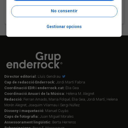
11 - Que vivir sea un jardín
No consentir
12 - La emperatriz
Gestionar opcions
Director editorial:
Lluís Gendrau
Cap de redacció Enderrock:
Jordi Martí Fabra
Coordinació EDR i enderrock.cat:
Èlia Gea
Coordinació Anuari de la Música:
Helena M. Alegret
Redacció:
Ferran Amado, Maria Folqué, Èlia Gea, Jordi Martí, Helena
Morén Alegret, Joaquim Vilarnau i Sergi Núñez
Disseny i maquetació:
Manuel Cuyàs
Caps de fotografia:
Juan Miguel Morales
Assessorament lingüístic:
Berta Herreros
Subscripcions:
Rosa E. Massaguer