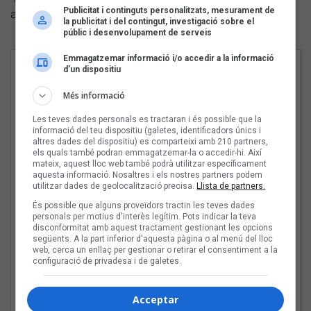
“Cuando tú nazcas” –que ha canviat per “Canciones de
Publicitat i continguts personalitzats, mesurament de
amor a ti”, també dedicada al seu fill.
la publicitat i del contingut, investigació sobre el
públic i desenvolupament de serveis
Emmagatzemar informació i/o accedir a la informació
Cançons
d’un dispositiu
1 - In Spain We Call It Soledad
Més informació
2 - Ay mamá
Les teves dades personals es tractaran i és possible que la
informació del teu dispositiu (galetes, identificadors únics i
3 - Perra
altres dades del dispositiu) es comparteixi amb 210 partners,
els quals també podran emmagatzemar-la o accedir-hi. Així
4 - Canciones de amor a ti
mateix, aquest lloc web també podrà utilitzar específicament
aquesta informació. Nosaltres i els nostres partners podem
5 - Julio Iglesias
utilitzar dades de geolocalització precisa.
Llista de partners.
És possible que alguns proveïdors tractin les teves dades
6 - A todos mis amantes
personals per motius d'interès legítim. Pots indicar la teva
disconformitat amb aquest tractament gestionant les opcions
7 - Así bailaba
següents. A la part inferior d'aquesta pàgina o al menú del lloc
web, cerca un enllaç per gestionar o retirar el consentiment a la
8 - Que Cristo baje
configuració de privadesa i de galetes.
9 - Tú y yo
Acceptar
10 - Too Many Drugs