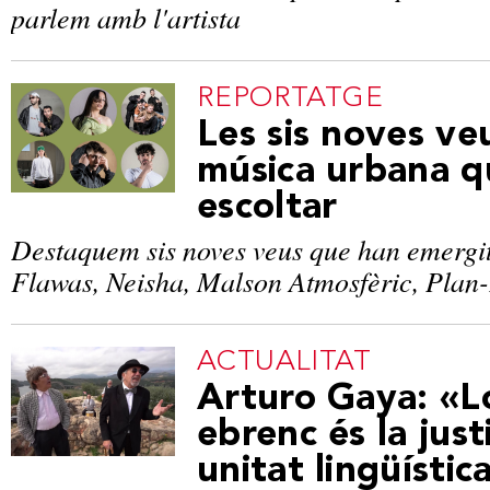
parlem amb l'artista
REPORTATGE
Les sis noves ve
música urbana q
escoltar
Destaquem sis noves veus que han emergit
Flawas, Neisha, Malson Atmosfèric, Plan-
ACTUALITAT
Arturo Gaya: «Lo
ebrenc és la just
unitat lingüístic