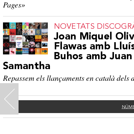
Pages»
NOVETATS DISCOGR
​Joan Miquel Oliv
Flawas amb Lluí
Buhos amb Juan
Samantha
Repassem els llançaments en català dels d
<
NÚME