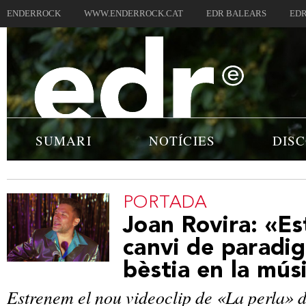
ENDERROCK
WWW.ENDERROCK.CAT
EDR BALEARS
EDR
SUMARI
NOTÍCIES
DIS
PORTADA
Joan Rovira: «Es
canvi de paradi
bèstia en la mús
Estrenem el nou videoclip de «La perla» d