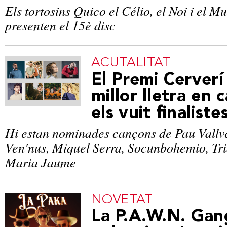
Els tortosins Quico el Célio, el Noi i el M
presenten el 15è disc
ACUTALITAT
El Premi Cerverí
millor lletra en c
els vuit finaliste
Hi estan nominades cançons de Pau Vallvé
Ven'nus, Miquel Serra, Socunbohemio, Tri
Maria Jaume
NOVETAT
​​La P.A.W.N. Ga