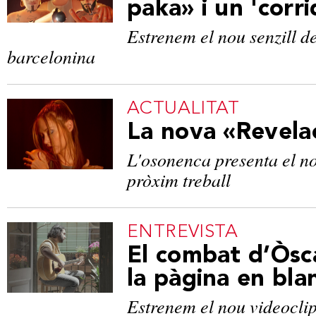
paka» i un 'corr
Estrenem el nou senzill d
barcelonina
ACTUALITAT
La nova «Revela
L'osonenca presenta el n
pròxim treball
ENTREVISTA
El combat d’Òsc
la pàgina en bla
Estrenem el nou videoclip