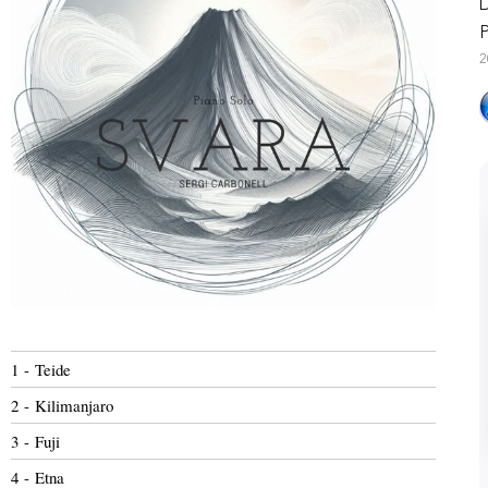
D
P
2
1 - Teide
2 - Kilimanjaro
3 - Fuji
4 - Etna