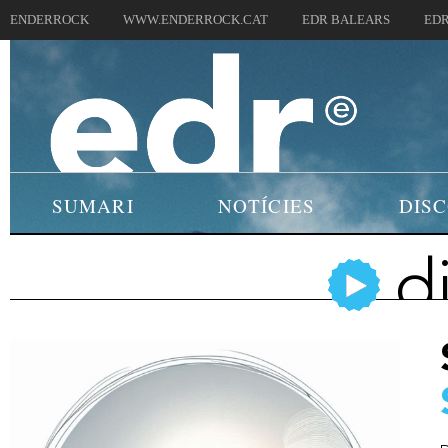
ENDERROCK
WWW.ENDERROCK.CAT
EDR BALEARS
EDR
SUMARI
NOTÍCIES
DIS
d