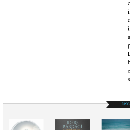
c
s
DISC