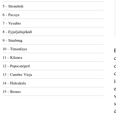
5 - Stromboli
6 - Pacaya
7 - Vesubio
8 - Eyjafjallajökull
9 - Sinabung
10 - Timanfaya
11 - Kilauea
12 - Popocatépetl
13 - Cumbre Vieja
14 - Haleakala
15 - Bromo