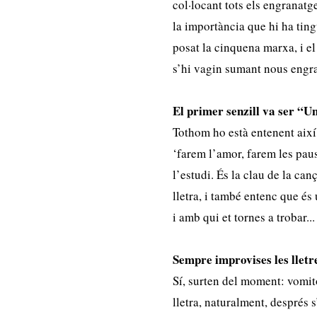
col·locant tots els engranatg
la importància que hi ha ting
posat la cinquena marxa, i el
s’hi vagin sumant nous engra
El primer senzill va ser “Un
Tothom ho està entenent així, 
‘farem l’amor, farem les paus
l’estudi. És la clau de la ca
lletra, i també entenc que és
i amb qui et tornes a trobar..
Sempre improvises les lletr
Sí, surten del moment: vomito 
lletra, naturalment, després 