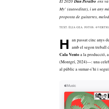
El 2020
Dan Peralbo
ens va 
My'
(autoeditat), i un any 
proposta de guitarres, melod
TEXT: ÈLIA GEA. FOTOS: @VERTI
an passat cinc anys de
H
amb el segon treball 
Cala Vento
a la producció, 
(Montgrí, 2024)—: una celebra
al públic a sumar-s’hi i segui