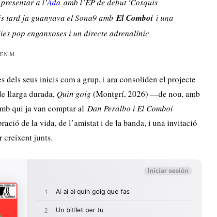
presentar a l’
Ada
amb l’EP de debut '
Cosquis
més tard ja guanyava el Sona9 amb
El Comboi
i una
ies pop enganxoses i un directe adrenalínic
GEN.M.
s dels seus inicis com a grup, i ara consoliden el projecte
de llarga durada,
Quin goig
(Montgrí, 2026) —de nou, amb
amb qui ja van comptar al
Dan Peralbo i El Comboi
ció de la vida, de l’amistat i de la banda, i una invitació
r creixent junts.