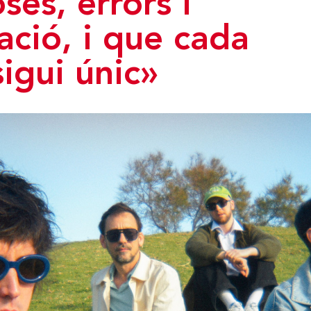
ses, errors i
ació, i que cada
sigui únic»