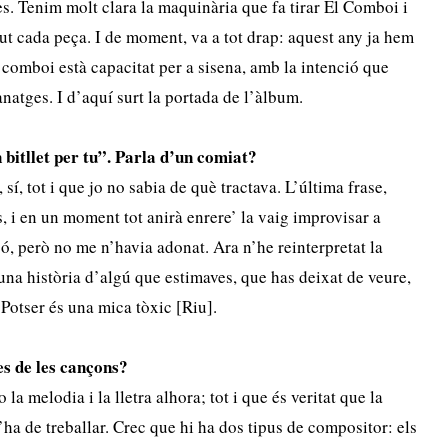
es. Tenim molt clara la maquinària que fa tirar El Comboi i
ut cada peça. I de moment, va a tot drap: aquest any ja hem
 comboi està capacitat per a sisena, amb la intenció que
natges. I d’aquí surt la portada de l’àlbum.
 bitllet per tu”. Parla d’un comiat?
sí, tot i que jo no sabia de què tractava. L’última frase,
, i en un moment tot anirà enrere’ la vaig improvisar a
nçó, però no me n’havia adonat. Ara n’he reinterpretat la
 una història d’algú que estimaves, que has deixat de veure,
. Potser és una mica tòxic [Riu].
es de les cançons?
la melodia i la lletra alhora; tot i que és veritat que la
s’ha de treballar. Crec que hi ha dos tipus de compositor: els