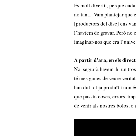
És molt divertit, perquè cada
no tant... Vam plantejar que
[productors del disc] ens van
l’havíem de gravar. Però no en
imaginar-nos que era l’univ
A partir d’ara, en els direc
No, seguirà havent-hi un tro
té més ganes de veure veritat
han dut tot ja produït i nomé
que passin coses, errors, impr
de venir als nostres bolos, o