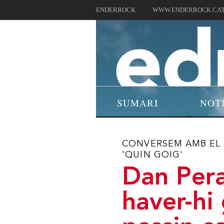
ENDERROCK
WWW.ENDERROCK.CA
SUMARI
NOT
CONVERSEM AMB EL 
'QUIN GOIG'
Dan Pera
haver-hi