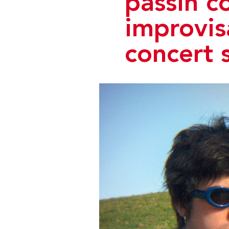
passin co
improvis
concert 