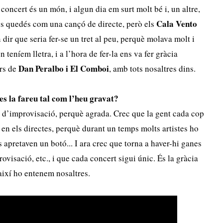
 concert és un món, i algun dia em surt molt bé i, un altre,
Cala Vento
 es quedés com una cançó de directe, però els
 dir que seria fer-se un tret al peu, perquè molava molt i
 teníem lletra, i a l’hora de fer-la ens va fer gràcia
Dan Peralbo i El Comboi
ers de
, amb tots nosaltres dins.
tes la fareu tal com l’heu gravat?
s d’improvisació, perquè agrada. Crec que la gent cada cop
 en els directes, perquè durant un temps molts artistes ho
s apretaven un botó... I ara crec que torna a haver-hi ganes
ovisació, etc., i que cada concert sigui únic. És la gràcia
 així ho entenem nosaltres.