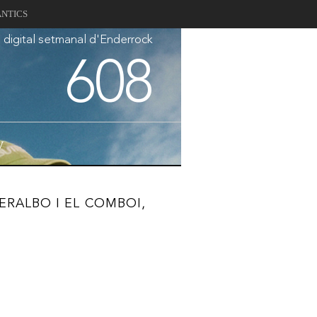
ANTICS
a digital setmanal d'Enderrock
608
V
RALBO I EL COMBOI,