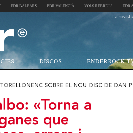
T
EDR BALEARS
EDR VALENCIÀ
VOLS REBRE'L?
EDR 
La revist
ÍCIES
DISCOS
ENDERROCK T
TORELLONENC SOBRE EL NOU DISC DE DAN PE
lbo: «Torna a
 ganes que