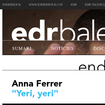
ENDERROCK
WWW.ENDERROCK.CAT
EDR
EDR VALENCI
SUMARI
NOTÍCIES
DIS
end
Anna Ferrer
"Yeri, yeri"