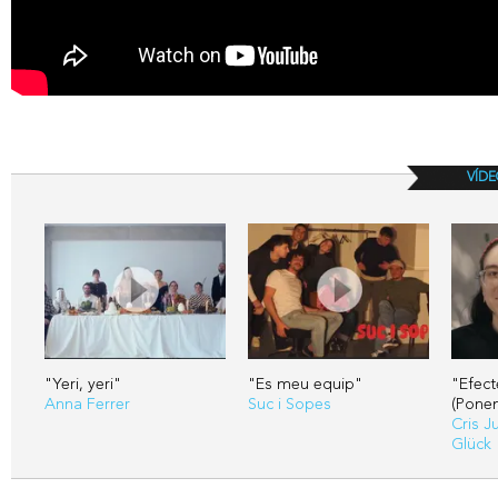
VÍDE
"Yeri, yeri"
"Es meu equip"
"Efect
Anna Ferrer
Suc i Sopes
(Ponen
Cris J
Glück