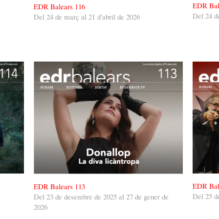
EDR Bal
EDR Balears 116
Del 24 d
Del 24 de març al 21 d'abril de 2026
EDR Bal
EDR Balears 113
Del 25 d
Del 23 de desembre de 2025 al 27 de gener de
2026