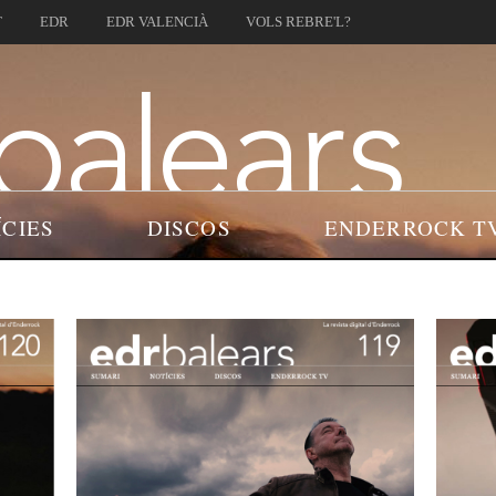
T
EDR
EDR VALENCIÀ
VOLS REBRE'L?
ÍCIES
DISCOS
ENDERROCK T