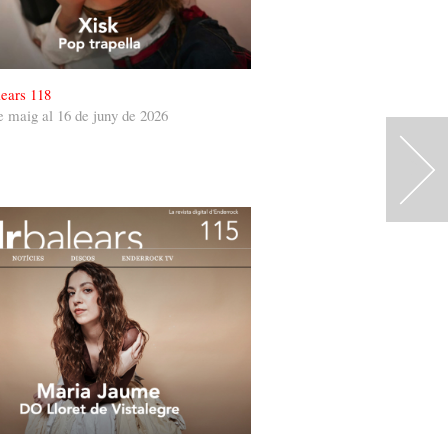
ears 118
e maig al 16 de juny de 2026
>