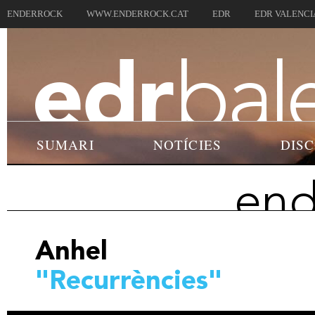
ENDERROCK
WWW.ENDERROCK.CAT
EDR
EDR VALENCI
SUMARI
NOTÍCIES
DIS
end
Anhel
"Recurrències"