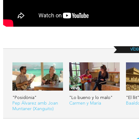
VÍDE
"Posidònia"
"Lo bueno y lo malo"
"El llit
Pep Álvarez amb Joan
Carmen y María
Baald
Muntaner (Xanguito)