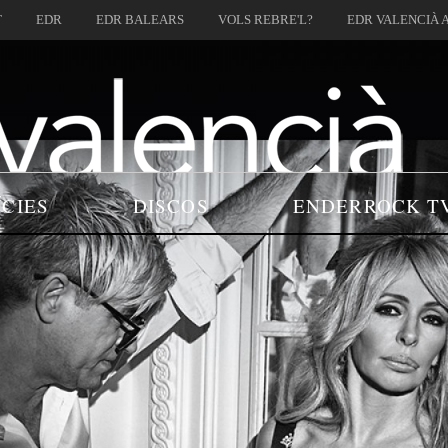
T
EDR
EDR BALEARS
VOLS REBRE'L?
EDR VALENCIÀ 
ÍCIES
DISCOS
ENDERROCK T