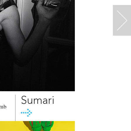
>
Sumari
amb