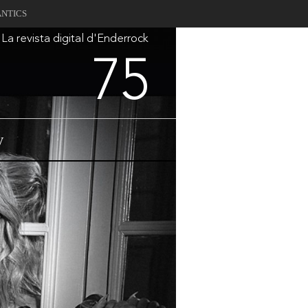
ANTICS
La revista digital d'Enderrock
75
V