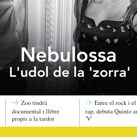
Nebulossa
L'udol de la 'zorra'
Zoo tindrà
Entre el rock i el
documental i llibre
rap, debuta Quinto 
propis a la tardor
'V'