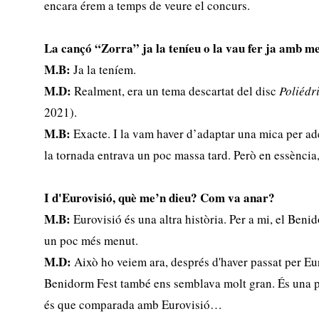
encara érem a temps de veure el concurs.
La cançó “Zorra” ja la teníeu o la vau fer ja amb me
M.B:
Ja la teníem.
M.D:
Realment, era un tema descartat del disc
Poliédr
2021).
M.B:
Exacte. I la vam haver d’adaptar una mica per a
la tornada entrava un poc massa tard. Però en essència,
I d'Eurovisió, què me’n dieu? Com va anar?
M.B:
Eurovisió és una altra història. Per a mi, el Beni
un poc més menut.
M.D:
Això ho veiem ara, després d'haver passat per Eu
Benidorm Fest també ens semblava molt gran. És una p
és que comparada amb Eurovisió…