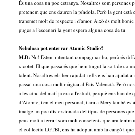
És una cosa un poc estranya. Nosaltres som persones 
pretenem que ens dauren la píndola. Però la gent està 
transmet molt de respecte i d'amor. Això és molt bonic 
puges a l'escenari la gent espera alguna cosa de tu.
Nebulosa pot enterrar Atomic Studio?
M.D:
No! Estem intentant compaginar-ho, però és difíc
xicotet. El que passa és que hem tingut la sort de con
talent. Nosaltres els hem ajudat i ells ens han ajudat a
passat una cosa molt màgica al País Valencià. Però nos
a les cinc del matí ja era a l'estudi, perquè ens han d
d’Atomic, i en el meu personal, i ara a Mery també està
imatge un poc distorsionada del tipus de persones que 
peus molt a terra i som molt conscients que ara tenim 
el col·lectiu LGTBI, ens ha adoptat amb la cançó i que 