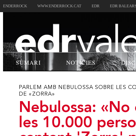
ENDERROCK
WWW.ENDERROCK.CAT
EDR
EDR BALEAR
SUMARI
NOTÍCIES
DIS
PARLEM AMB NEBULOSSA SOBRE LES CON
DE «ZORRA»
Nebulossa: «No 
les 10.000 pers