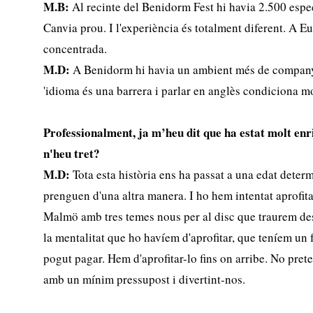
M.B:
Al recinte del Benidorm Fest hi havia 2.500 espec
Canvia prou. I l'experiència és totalment diferent. A Eu
concentrada.
M.D:
A Benidorm hi havia un ambient més de companye
'idioma és una barrera i parlar en anglès condiciona mo
Professionalment, ja m’heu dit que ha estat molt en
n'heu tret?
M.D:
Tota esta història ens ha passat a una edat determ
prenguen d'una altra manera. I ho hem intentat aprofit
Malmö amb tres temes nous per al disc que traurem des
la mentalitat que ho havíem d'aprofitar, que teníem u
pogut pagar. Hem d'aprofitar-lo fins on arribe. No pret
amb un mínim pressupost i divertint-nos.