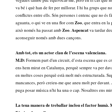
vegades també puc equivocar-me, però en el cas que no
va bé i què han de fer per millorar. I hi ha grups que n
conflictes entre ells. Són persones i entenc que no és f
Zoo
aguanta, o qui ve en una flor com
, que entra en la
Zoo
Aspencat
això només ha passat amb
.
va tardar deu
aconseguir només amb dues cançons.
Amb tot, ets un actor clau de l’escena valenciana.
M.D:
Formem part d'un circuit, d’esta escena que es c
ens hem mirat en Catalunya, perquè sempre va per dava
en moltes coses perquè està molt més estructurada. Su
mancances, però creieu-me que aneu molt per davant. A
puga posar música n'hi ha una o cap. Nosaltres ens mir
La teua manera de treballar inclou el factor humà. 