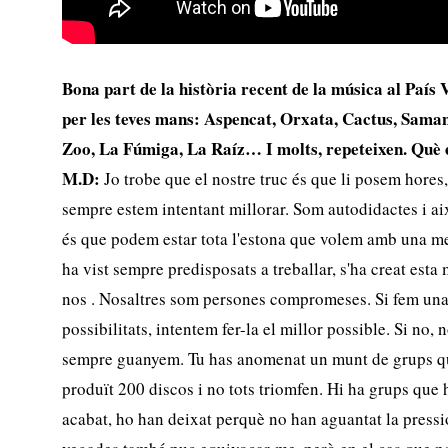
Bona part de la història recent de la música al País 
per les teves mans: Aspencat, Orxata, Cactus, Saman
Zoo, La Fúmiga, La Raíz… I molts, repeteixen. Què 
M.D:
Jo trobe que el nostre truc és que li posem hores,
sempre estem intentant millorar. Som autodidactes i aix
és que podem estar tota l'estona que volem amb una me
ha vist sempre predisposats a treballar, s'ha creat esta 
nos . Nosaltres som persones compromeses. Si fem una 
possibilitats, intentem fer-la el millor possible. Si no,
sempre guanyem. Tu has anomenat un munt de grups qu
produït 200 discos i no tots triomfen. Hi ha grups que
acabat, ho han deixat perquè no han aguantat la pressió.