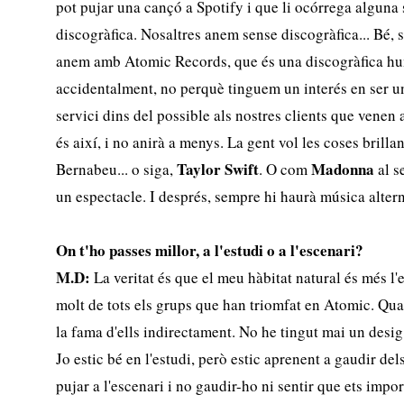
pot pujar una cançó a Spotify i que li ocórrega alguna
discogràfica. Nosaltres anem sense discogràfica... Bé, 
anem amb Atomic Records, que és una discogràfica hu
accidentalment, no perquè tinguem un interés en ser un
servici dins del possible als nostres clients que venen 
és així, i no anirà a menys. La gent vol les coses brilla
Taylor Swift
Madonna
Bernabeu... o siga,
. O com
al s
un espectacle. I després, sempre hi haurà música altern
On t'ho passes millor, a l'estudi o a l'escenari?
M.D:
La veritat és que el meu hàbitat natural és més l
molt de tots els grups que han triomfat en Atomic. Qua
la fama d'ells indirectament. No he tingut mai un desig 
Jo estic bé en l'estudi, però estic aprenent a gaudir del
pujar a l'escenari i no gaudir-ho ni sentir que ets impor