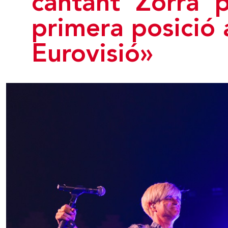
cantant 'Zorra' p
primera posició 
Eurovisió»