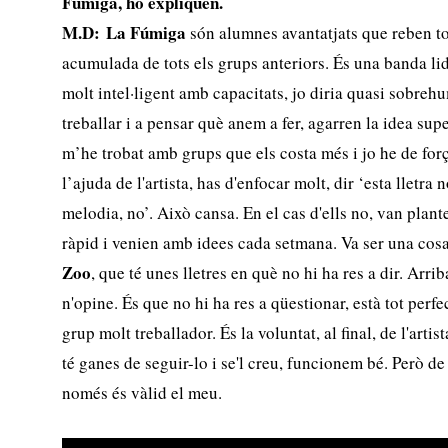
Fúmiga, ho expliquen.
M.D:
La Fúmiga
són alumnes avantatjats que reben tot
acumulada de tots els grups anteriors. És una banda lid
molt intel·ligent amb capacitats, jo diria quasi sobr
treballar i a pensar què anem a fer, agarren la idea sup
m’he trobat amb grups que els costa més i jo he de for
l’ajuda de l'artista, has d'enfocar molt, dir ‘esta lletra 
melodia, no’. Això cansa. En el cas d'ells no, van plan
ràpid i venien amb idees cada setmana. Va ser una cosa
Zoo
, que té unes lletres en què no hi ha res a dir. Arri
n'opine. És que no hi ha res a qüestionar, està tot perf
grup molt treballador. És la voluntat, al final, de l'artist
té ganes de seguir-lo i se'l creu, funcionem bé. Però d
només és vàlid el meu.