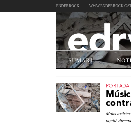
ENDERROCK
WWW.ENDERROCK.CA
SUMARI
NOT
PORTADA
Músic
contr
Molts artiste
també direct