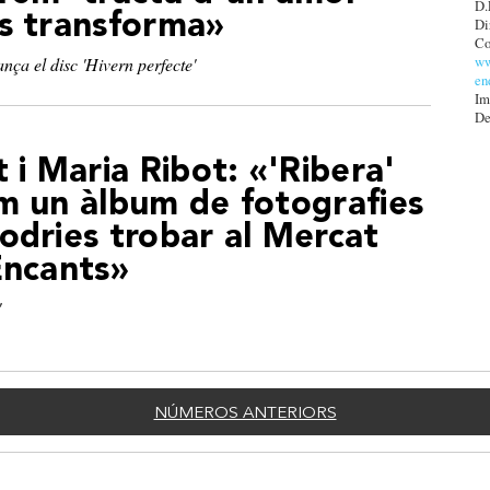
D.
s transforma»
Di
Co
ww
ça el disc 'Hivern perfecte'
en
Im
De
t i Maria Ribot: «'Ribera'
m un àlbum de fotografies
odries trobar al Mercat
Encants»
'
NÚMEROS ANTERIORS