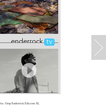
enderrock
tv
>
ita: Grup Enderrock Edicions SL