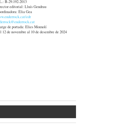
L.: B-29.192-2013
rector editorial: Lluís Gendrau
ordinadora: Èlia Gea
w.enderrock.cat/edr
derrock@enderrock.cat
atge de portada: Elies Monxolí
l 12 de novembre al 10 de desembre de 2024