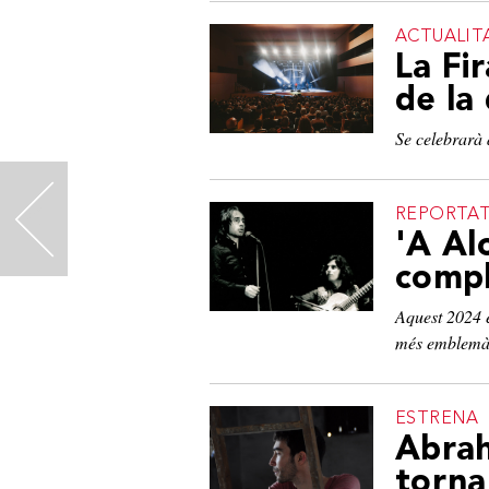
ACTUALIT
La Fi
de la
Se celebrarà 
<
REPORTA
'A Al
compl
Aquest 2024 e
més emblemàt
ESTRENA
Abrah
torna