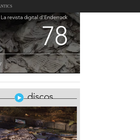
ANTICS
La revista digital d'Enderrock
78
V
discos