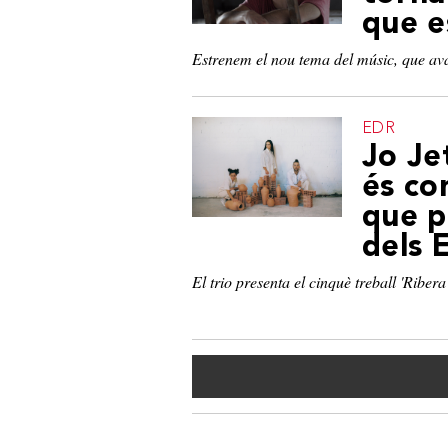
que e
Estrenem el nou tema del músic, que avan
EDR
Jo Je
és co
que p
dels 
El trio presenta el cinquè treball 'Ribera