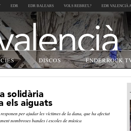
T
EDR
EDR BALEARS
VOLS REBRE'L?
EDR VALENCIÀ 
ÍCIES
DISCOS
ENDERROCK T
a solidària
a els aiguats
s responen per ajudar les víctimes de la dana, que ha afectat
ament nombroses bandes i escoles de música