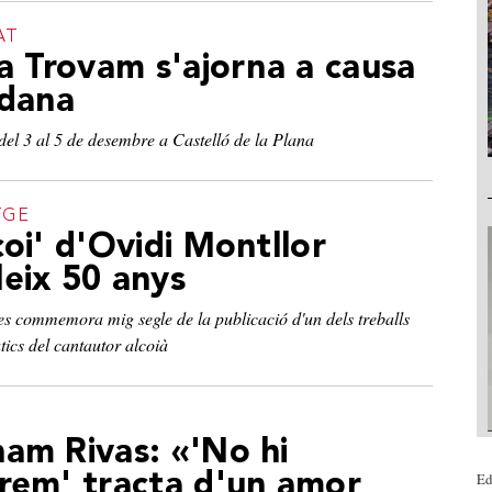
AT
ra Trovam s'ajorna a causa
 dana
del 3 al 5 de desembre a Castelló de la Plana
TGE
coi' d'Ovidi Montllor
eix 50 anys
s commemora mig segle de la publicació d'un dels treballs
ics del cantautor alcoià
am Rivas: «'No hi
Ed
rem' tracta d'un amor