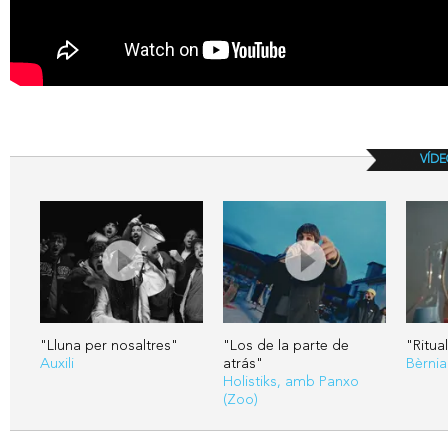
VÍDE
"Lluna per nosaltres"
"Los de la parte de
"Ritua
Auxili
atrás"
Bèrnia
Holistiks, amb Panxo
(Zoo)