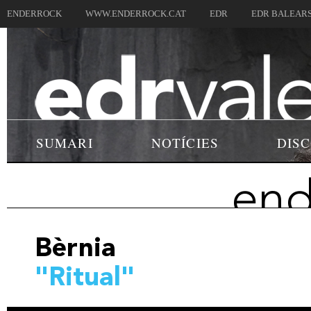
ENDERROCK
WWW.ENDERROCK.CAT
EDR
EDR BALEAR
SUMARI
NOTÍCIES
DIS
end
Bèrnia
"Ritual"