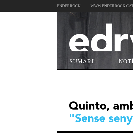
ENDERROCK
WWW.ENDERROCK.CA
SUMARI
NOT
Quinto, am
"Sense seny