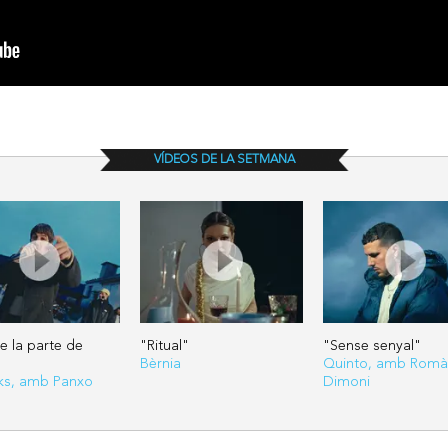
VÍDEOS DE LA SETMANA
e la parte de
"Ritual"
"Sense senyal"
Bèrnia
Quinto, amb Romà
iks, amb Panxo
Dimoni