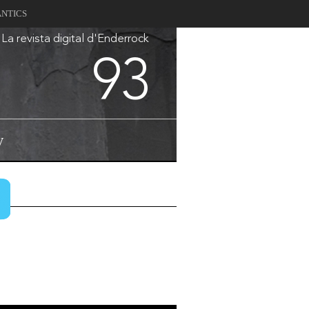
ANTICS
La revista digital d'Enderrock
93
V
v