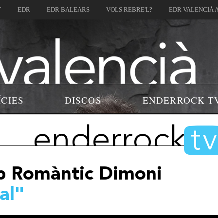
T
EDR
EDR BALEARS
VOLS REBRE'L?
EDR VALENCIÀ 
ÍCIES
DISCOS
ENDERROCK T
enderrock
t
b Romàntic Dimoni
al"