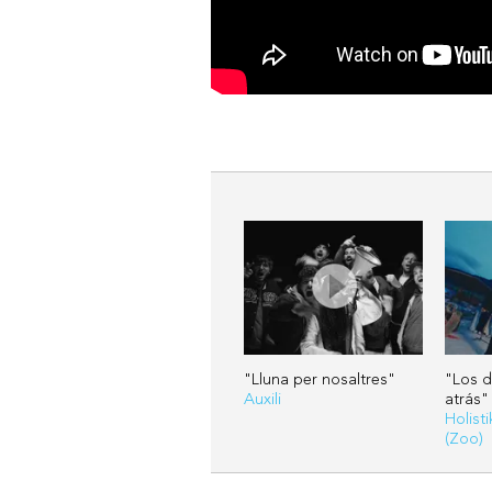
"Lluna per nosaltres"
"Los d
Auxili
atrás"
Holist
(Zoo)