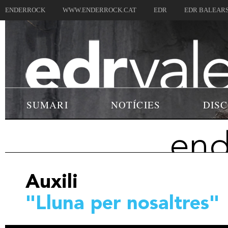
ENDERROCK
WWW.ENDERROCK.CAT
EDR
EDR BALEAR
SUMARI
NOTÍCIES
DIS
end
Auxili
"Lluna per nosaltres"