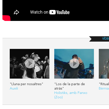
VÍDE
"Lluna per nosaltres"
"Los de la parte de
"Ritua
Auxili
atrás"
Bèrnia
Holistiks, amb Panxo
(Zoo)