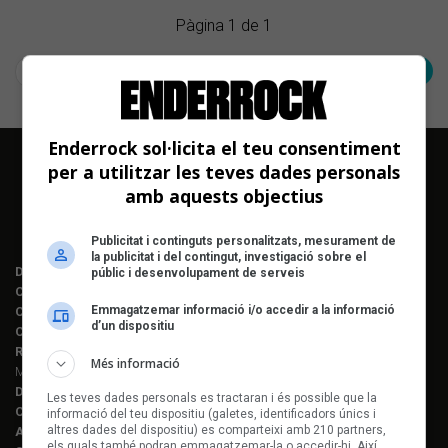
Pàgina 1 de 1
< Anterior
Següent >
Enderrock sol·licita el teu consentiment
per a utilitzar les teves dades personals
amb aquests objectius
Publicitat i continguts personalitzats, mesurament de
la publicitat i del contingut, investigació sobre el
Director editorial:
Lluís Gendrau
públic i desenvolupament de serveis
Cap de redacció Enderrock:
Jordi Martí Fabra
Emmagatzemar informació i/o accedir a la informació
Coordinació EDR i enderrock.cat:
Èlia Gea
d’un dispositiu
Coordinació Anuari de la Música:
Helena M. Alegret
Redacció:
Ferran Amado, Maria Folqué, Èlia Gea, Jordi Martí, Helena
Més informació
Morén Alegret, Joaquim Vilarnau i Sergi Núñez
Disseny i maquetació:
Manuel Cuyàs
Les teves dades personals es tractaran i és possible que la
Caps de fotografia:
Juan Miguel Morales
informació del teu dispositiu (galetes, identificadors únics i
altres dades del dispositiu) es comparteixi amb 210 partners,
Assessorament lingüístic:
Berta Herreros
els quals també podran emmagatzemar-la o accedir-hi. Així