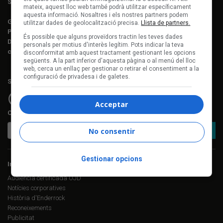
Subscripcions:
Rosa E. Massaguer
mateix, aquest lloc web també podrà utilitzar específicament
aquesta informació. Nosaltres i els nostres partners podem
Gerència i projectes:
Jordi Novell
utilitzar dades de geolocalització precisa.
Llista de partners.
Publicitat i producció:
Rosa E. Massaguer
És possible que alguns proveïdors tractin les teves dades
Direcció financera i administració:
Anna Gris
personals per motius d'interès legítim. Pots indicar la teva
c. Mallorca, 221, sobreàtic · 08008 Barcelona Tel. 93 237 08 05
disconformitat amb aquest tractament gestionant les opcions
següents. A la part inferior d'aquesta pàgina o al menú del lloc
web, cerca un enllaç per gestionar o retirar el consentiment a la
configuració de privadesa i de galetes.
Segueix-nos a:
Acceptar
Cerca a Enderrock.cat:
No consentir
Gestionar opcions
Informació corporativa
Audiència certificada OJD
Notícies corporatives
Història d'Enderrock
Reconeixements
Publicitat