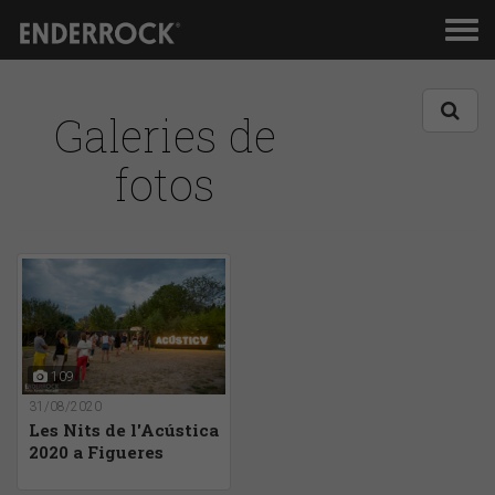
Men
de
nav
Galeries de
fotos
109
31/08/2020
Les Nits de l'Acústica
2020 a Figueres