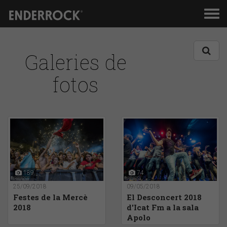
Men
de
nav
Galeries de
fotos
189
74
25/09/2018
09/05/2018
Festes de la Mercè
El Desconcert 2018
2018
d'Icat Fm a la sala
Apolo