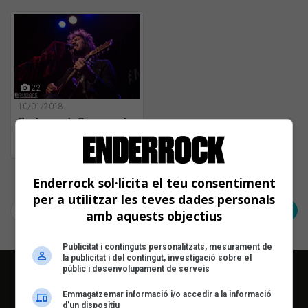
22
10/01/2018
Enderrock Sona amb
Èric Vinaixa i
Halldor Mar a la
Damm
Pàgina 1 de 1
Enderrock sol·licita el teu consentiment
per a utilitzar les teves dades personals
< Anterior
Següent >
amb aquests objectius
Publicitat i continguts personalitzats, mesurament de
la publicitat i del contingut, investigació sobre el
públic i desenvolupament de serveis
Emmagatzemar informació i/o accedir a la informació
d’un dispositiu