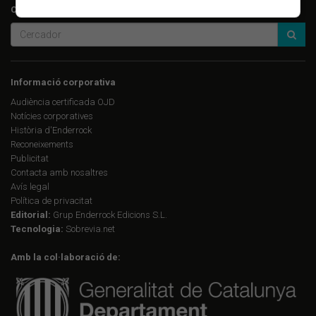
Cerca a Enderrock.cat:
Informació corporativa
Audiència certificada OJD
Notícies corporatives
Història d'Enderrock
Reconeixements
Publicitat
Contacta amb nosaltres
Avís legal
Política de privacitat
Editorial:
Grup Enderrock Edicions S.L.
Tecnologia:
Sobrevia.net
Amb la col·laboració de: