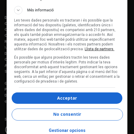
Més informació
Director editorial:
Lluís Gendrau
Les teves dades personals es tractaran i és possible que la
Cap de redacció Enderrock:
Jordi Martí Fabra
informació del teu dispositiu (galetes, identificadors únics i
Coordinació EDR i enderrock.cat:
Èlia Gea
altres dades del dispositiu) es comparteixi amb 210 partners,
els quals també podran emmagatzemar-la o accedir-hi. Així
Coordinació Anuari de la Música:
Helena M. Alegret
mateix, aquest lloc web també podrà utilitzar específicament
Redacció:
Ferran Amado, Maria Folqué, Èlia Gea, Jordi Martí, Helena
aquesta informació. Nosaltres i els nostres partners podem
Morén Alegret, Joaquim Vilarnau i Sergi Núñez
utilitzar dades de geolocalització precisa.
Llista de partners.
Disseny i maquetació:
Manuel Cuyàs
És possible que alguns proveïdors tractin les teves dades
Caps de fotografia:
Juan Miguel Morales
personals per motius d'interès legítim. Pots indicar la teva
Assessorament lingüístic:
Berta Herreros
disconformitat amb aquest tractament gestionant les opcions
Subscripcions:
Rosa E. Massaguer
següents. A la part inferior d'aquesta pàgina o al menú del lloc
web, cerca un enllaç per gestionar o retirar el consentiment a la
configuració de privadesa i de galetes.
Gerència i projectes:
Jordi Novell
Publicitat i producció:
Rosa E. Massaguer
Direcció financera i administració:
Anna Gris
Acceptar
c. Mallorca, 221, sobreàtic · 08008 Barcelona Tel. 93 237 08 05
No consentir
Segueix-nos a:
Gestionar opcions