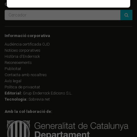
Cerca a Enderrock.cat:
Informació corporativa
Audiència certificada OJD
Notícies corporatives
Història d'Enderrock
Reconeixements
Publicitat
Contacta amb nosaltres
Avís legal
Política de privacitat
Editorial:
Grup Enderrock Edicions S.L.
Tecnologia:
Sobrevia.net
Amb la col·laboració de: