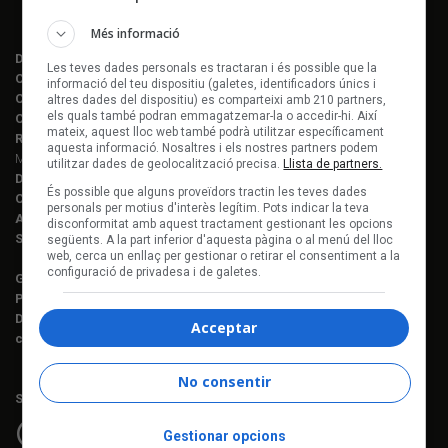
Més informació
Director editorial:
Lluís Gendrau
Les teves dades personals es tractaran i és possible que la
Cap de redacció Enderrock:
Jordi Martí Fabra
informació del teu dispositiu (galetes, identificadors únics i
Coordinació EDR i enderrock.cat:
Èlia Gea
altres dades del dispositiu) es comparteixi amb 210 partners,
els quals també podran emmagatzemar-la o accedir-hi. Així
Coordinació Anuari de la Música:
Helena M. Alegret
mateix, aquest lloc web també podrà utilitzar específicament
Redacció:
Ferran Amado, Maria Folqué, Èlia Gea, Jordi Martí, Helena
aquesta informació. Nosaltres i els nostres partners podem
Morén Alegret, Joaquim Vilarnau i Sergi Núñez
utilitzar dades de geolocalització precisa.
Llista de partners.
Disseny i maquetació:
Manuel Cuyàs
És possible que alguns proveïdors tractin les teves dades
Caps de fotografia:
Juan Miguel Morales
personals per motius d'interès legítim. Pots indicar la teva
Assessorament lingüístic:
Berta Herreros
disconformitat amb aquest tractament gestionant les opcions
Subscripcions:
Rosa E. Massaguer
següents. A la part inferior d'aquesta pàgina o al menú del lloc
web, cerca un enllaç per gestionar o retirar el consentiment a la
configuració de privadesa i de galetes.
Gerència i projectes:
Jordi Novell
Publicitat i producció:
Rosa E. Massaguer
Direcció financera i administració:
Anna Gris
Acceptar
c. Mallorca, 221, sobreàtic · 08008 Barcelona Tel. 93 237 08 05
No consentir
Segueix-nos a:
Gestionar opcions