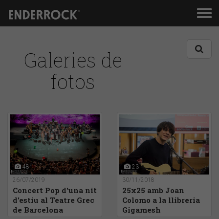
Men
de
nav
Galeries de
fotos
48
23
26/07/2019
30/11/2018
Concert Pop d'una nit
25x25 amb Joan
d'estiu al Teatre Grec
Colomo a la llibreria
de Barcelona
Gigamesh