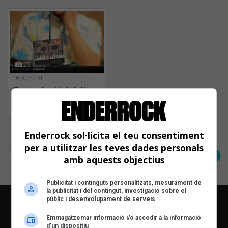
(Barcelona)
25
06/07/2011
Presentació del disc
'Alegria revisitat',
Antiga Fàbrica
Damm (Barcelona), 6
de juliol del 2011
Pàgina 1 de 1
Enderrock sol·licita el teu consentiment
per a utilitzar les teves dades personals
< Anterior
Següent >
amb aquests objectius
Publicitat i continguts personalitzats, mesurament de
la publicitat i del contingut, investigació sobre el
públic i desenvolupament de serveis
Emmagatzemar informació i/o accedir a la informació
d’un dispositiu