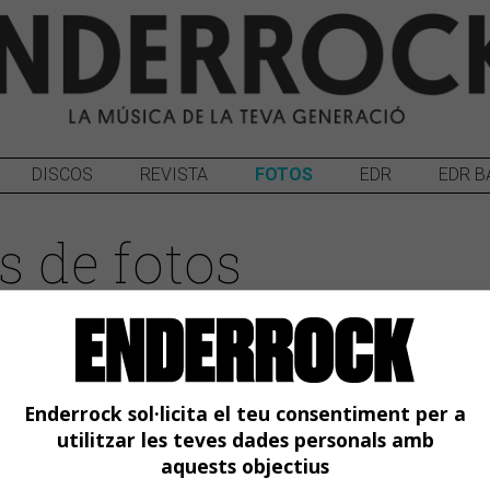
DISCOS
REVISTA
FOTOS
EDR
EDR B
s de fotos
Enderrock sol·licita el teu consentiment per a
utilitzar les teves dades personals amb
aquests objectius
2018