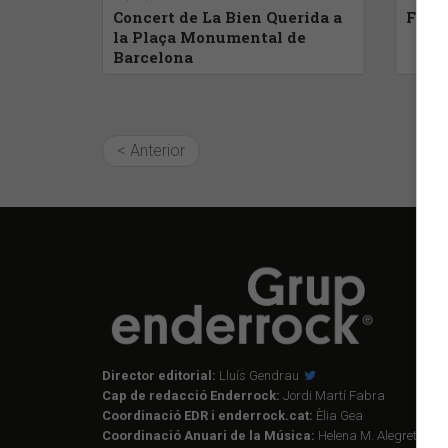
Concert de La Bien Querida a
Feste
la Plaça Monumental de
Barcelona
< Anterior
Director editorial:
Lluís Gendrau
Cap de redacció Enderrock:
Jordi Martí Fabra
Coordinació EDR i enderrock.cat:
Èlia Gea
Coordinació Anuari de la Música:
Helena M. Alegret