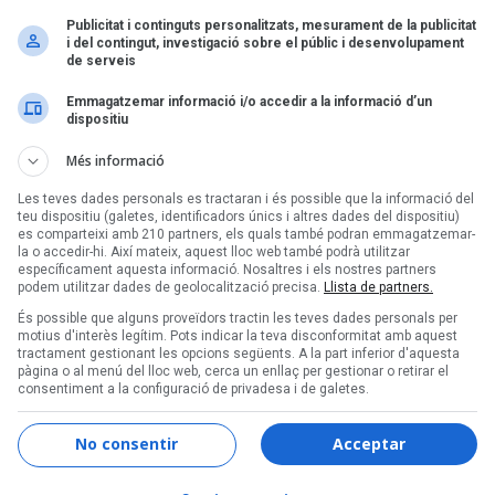
s de la Mercè 2018
Publicitat i continguts personalitzats, mesurament de la publicitat
i del contingut, investigació sobre el públic i desenvolupament
de serveis
Emmagatzemar informació i/o accedir a la informació d’un
Pàgina 1 de 1
dispositiu
Més informació
Les teves dades personals es tractaran i és possible que la informació del
teu dispositiu (galetes, identificadors únics i altres dades del dispositiu)
es comparteixi amb 210 partners, els quals també podran emmagatzemar-
la o accedir-hi. Així mateix, aquest lloc web també podrà utilitzar
específicament aquesta informació. Nosaltres i els nostres partners
podem utilitzar dades de geolocalització precisa.
Llista de partners.
Segueix-nos a:
És possible que alguns proveïdors tractin les teves dades personals per
motius d'interès legítim. Pots indicar la teva disconformitat amb aquest
tractament gestionant les opcions següents. A la part inferior d'aquesta
pàgina o al menú del lloc web, cerca un enllaç per gestionar o retirar el
consentiment a la configuració de privadesa i de galetes.
Informació corporativa
Audiència certificada OJD
No consentir
Acceptar
Notícies corporatives
Història d'Enderrock