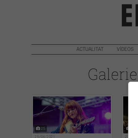
ACTUALITAT
VÍDEOS
Galerie
25
189
25/04/2021
25/09/