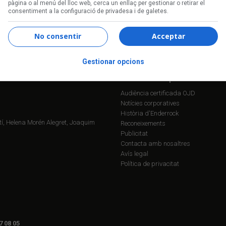
pàgina o al menú del lloc web, cerca un enllaç per gestionar o retirar el
consentiment a la configuració de privadesa i de galetes.
Segueix-nos a:
No consentir
Acceptar
Gestionar opcions
Informació corporativa
Audiència certificada OJD
Notícies corporatives
Història d'Enderrock
í, Helena Morén Alegret, Joaquim
Reconeixements
Publicitat
Contacta amb nosaltres
Avís legal
Política de privacitat
7 08 05