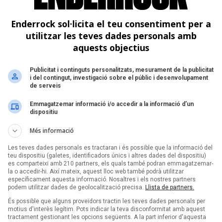
rrock Sona amb Miki
Enderrock Sona amb Por
 i La Folie a l'Antiga
Bello i La Folie a la Dam
Enderrock sol·licita el teu consentiment per a
ica Damm (Barcelona)
utilitzar les teves dades personals amb
aquests objectius
Publicitat i continguts personalitzats, mesurament de la publicitat
i del contingut, investigació sobre el públic i desenvolupament
de serveis
Emmagatzemar informació i/o accedir a la informació d’un
dispositiu
Més informació
Les teves dades personals es tractaran i és possible que la informació del
teu dispositiu (galetes, identificadors únics i altres dades del dispositiu)
es comparteixi amb 210 partners, els quals també podran emmagatzemar-
Pàgina 1 de 1
la o accedir-hi. Així mateix, aquest lloc web també podrà utilitzar
específicament aquesta informació. Nosaltres i els nostres partners
podem utilitzar dades de geolocalització precisa.
Llista de partners.
És possible que alguns proveïdors tractin les teves dades personals per
motius d'interès legítim. Pots indicar la teva disconformitat amb aquest
tractament gestionant les opcions següents. A la part inferior d'aquesta