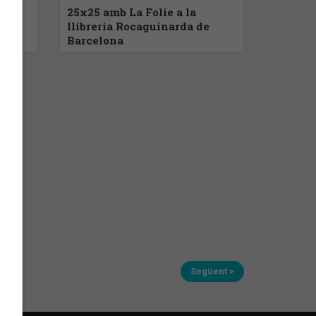
to
25x25 amb La Folie a la
m
llibreria Rocaguinarda de
Barcelona
Següent >