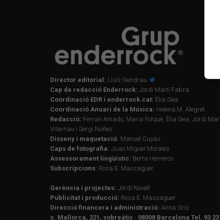
Director editorial:
Lluís Gendrau
Cap de redacció Enderrock:
Jordi Martí Fabra
Coordinació EDR i enderrock.cat:
Èlia Gea
Coordinació Anuari de la Música:
Helena M. Alegret
Redacció:
Ferran Amado, Maria Folqué, Èlia Gea, Jordi Mart
Vilarnau i Sergi Núñez
Disseny i maquetació:
Manuel Cuyàs
Caps de fotografia:
Juan Miguel Morales
Assessorament lingüístic:
Berta Herreros
Subscripcions:
Rosa E. Massaguer
Gerència i projectes:
Jordi Novell
Publicitat i producció:
Rosa E. Massaguer
Direcció financera i administració:
Anna Gris
c. Mallorca, 221, sobreàtic · 08008 Barcelona Tel. 93 23