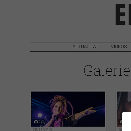
ACTUALITAT
VÍDEOS
Galerie
20
31
25/11/2019
06/11/