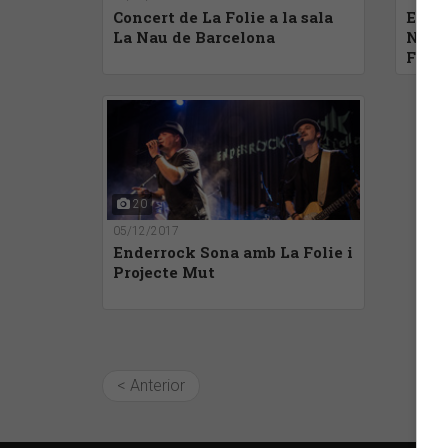
Concert de La Folie a la sala
Ende
La Nau de Barcelona
Núñez
Fàbr
20
05/12/2017
Enderrock Sona amb La Folie i
Projecte Mut
< Anterior