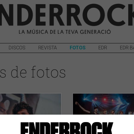
DISCOS
REVISTA
FOTOS
EDR
EDR B
s de fotos
34
2019
14/05/2019