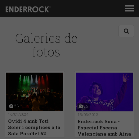
Men
de
nav
Galeries de
fotos
23
25
16/01/2024
15/03/2023
Ovidi 4 amb Toti
Enderrock Sona -
Soler i còmplices a la
Especial Escena
Sala Paral·lel 62
Valenciana amb Aina