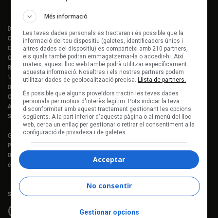
Més informació
Director editorial:
Lluís Gendrau
Les teves dades personals es tractaran i és possible que la
Cap de redacció Enderrock:
Jordi Martí Fabra
informació del teu dispositiu (galetes, identificadors únics i
Coordinació EDR i enderrock.cat:
Èlia Gea
altres dades del dispositiu) es comparteixi amb 210 partners,
els quals també podran emmagatzemar-la o accedir-hi. Així
Coordinació Anuari de la Música:
Helena M. Alegret
mateix, aquest lloc web també podrà utilitzar específicament
Redacció:
Ferran Amado, Maria Folqué, Èlia Gea, Jordi Martí, Helena
aquesta informació. Nosaltres i els nostres partners podem
Morén Alegret, Joaquim Vilarnau i Sergi Núñez
utilitzar dades de geolocalització precisa.
Llista de partners.
Disseny i maquetació:
Manuel Cuyàs
És possible que alguns proveïdors tractin les teves dades
Caps de fotografia:
Juan Miguel Morales
personals per motius d'interès legítim. Pots indicar la teva
Assessorament lingüístic:
Berta Herreros
disconformitat amb aquest tractament gestionant les opcions
Subscripcions:
Rosa E. Massaguer
següents. A la part inferior d'aquesta pàgina o al menú del lloc
web, cerca un enllaç per gestionar o retirar el consentiment a la
configuració de privadesa i de galetes.
Gerència i projectes:
Jordi Novell
Publicitat i producció:
Rosa E. Massaguer
Direcció financera i administració:
Anna Gris
Acceptar
c. Mallorca, 221, sobreàtic · 08008 Barcelona Tel. 93 237 08 05
No consentir
Segueix-nos a:
Gestionar opcions