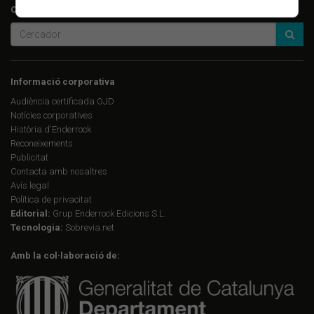
Cerca a Enderrock.cat:
Informació corporativa
Audiència certificada OJD
Notícies corporatives
Història d'Enderrock
Reconeixements
Publicitat
Contacta amb nosaltres
Avís legal
Política de privacitat
Editorial:
Grup Enderrock Edicions S.L.
Tecnologia:
Sobrevia.net
Amb la col·laboració de: