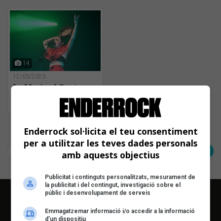
Koda, La Maria i
Canciones de Nadie
15/03/23 Bcn
14
12/03/2023
La Maria al Centre
Artesà
Tradicionàrius
(12/03/23)
Pàgina 1 de 1
Enderrock sol·licita el teu consentiment
per a utilitzar les teves dades personals
< Anterior
Següent >
amb aquests objectius
Publicitat i continguts personalitzats, mesurament de
la publicitat i del contingut, investigació sobre el
públic i desenvolupament de serveis
Emmagatzemar informació i/o accedir a la informació
d’un dispositiu