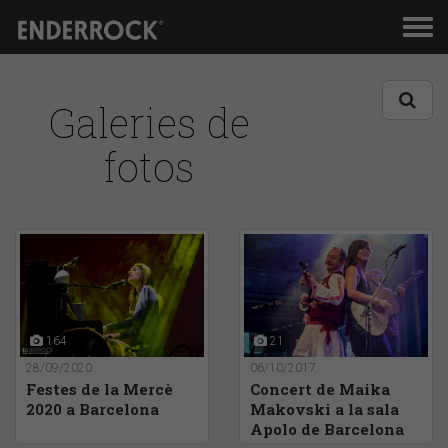
Men
de
nav
Galeries de
fotos
164
21
28/09/2020
06/10/2017
Festes de la Mercè
Concert de Maika
2020 a Barcelona
Makovski a la sala
Apolo de Barcelona