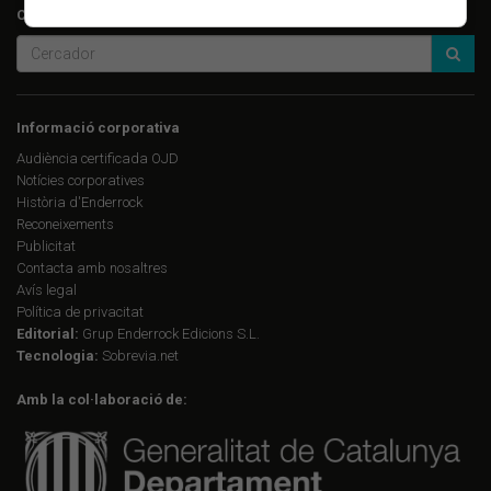
Cerca a Enderrock.cat:
Informació corporativa
Audiència certificada OJD
Notícies corporatives
Història d'Enderrock
Reconeixements
Publicitat
Contacta amb nosaltres
Avís legal
Política de privacitat
Editorial:
Grup Enderrock Edicions S.L.
Tecnologia:
Sobrevia.net
Amb la col·laboració de: