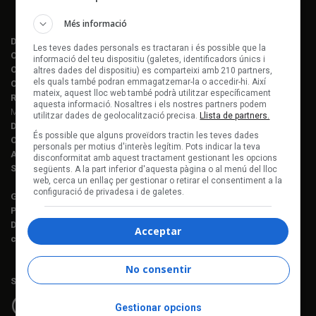
Més informació
Director editorial:
Lluís Gendrau
Les teves dades personals es tractaran i és possible que la
Cap de redacció Enderrock:
Jordi Martí Fabra
informació del teu dispositiu (galetes, identificadors únics i
Coordinació EDR i enderrock.cat:
Èlia Gea
altres dades del dispositiu) es comparteixi amb 210 partners,
els quals també podran emmagatzemar-la o accedir-hi. Així
Coordinació Anuari de la Música:
Helena M. Alegret
mateix, aquest lloc web també podrà utilitzar específicament
Redacció:
Ferran Amado, Maria Folqué, Èlia Gea, Jordi Martí, Helena
aquesta informació. Nosaltres i els nostres partners podem
Morén Alegret, Joaquim Vilarnau i Sergi Núñez
utilitzar dades de geolocalització precisa.
Llista de partners.
Disseny i maquetació:
Manuel Cuyàs
És possible que alguns proveïdors tractin les teves dades
Caps de fotografia:
Juan Miguel Morales
personals per motius d'interès legítim. Pots indicar la teva
Assessorament lingüístic:
Berta Herreros
disconformitat amb aquest tractament gestionant les opcions
Subscripcions:
Rosa E. Massaguer
següents. A la part inferior d'aquesta pàgina o al menú del lloc
web, cerca un enllaç per gestionar o retirar el consentiment a la
configuració de privadesa i de galetes.
Gerència i projectes:
Jordi Novell
Publicitat i producció:
Rosa E. Massaguer
Direcció financera i administració:
Anna Gris
Acceptar
c. Mallorca, 221, sobreàtic · 08008 Barcelona Tel. 93 237 08 05
No consentir
Segueix-nos a:
Gestionar opcions