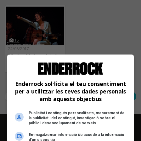
18
24/03/2017
Maika Makovski al
Casino de l'Aliança
(Barcelona)
Pàgina 1 de 1
Enderrock sol·licita el teu consentiment
per a utilitzar les teves dades personals
< Anterior
Següent >
amb aquests objectius
Publicitat i continguts personalitzats, mesurament de
la publicitat i del contingut, investigació sobre el
públic i desenvolupament de serveis
Emmagatzemar informació i/o accedir a la informació
d’un dispositiu