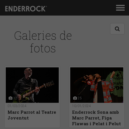
Men
de
nav
Galeries de
fotos
12
25
01/03/2024
10/01/2024
Marc Parrot al Teatre
Enderrock Sona amb
Joventut
Marc Parrot, Figa
Flawas i Pelat i Pelut