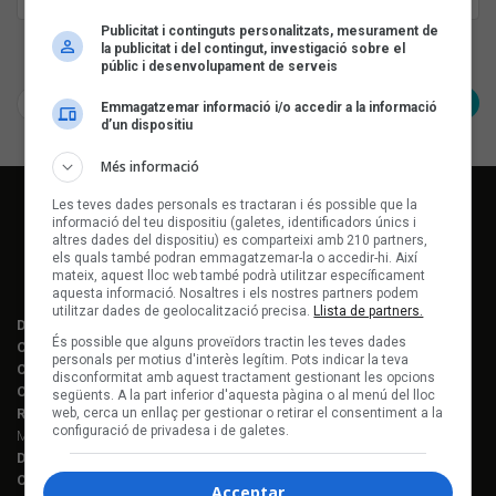
Margarida Xirgu
(Barcelona)
Publicitat i continguts personalitzats, mesurament de
la publicitat i del contingut, investigació sobre el
Pàgina 1 de 1
públic i desenvolupament de serveis
< Anterior
Següent >
Emmagatzemar informació i/o accedir a la informació
d’un dispositiu
Més informació
Les teves dades personals es tractaran i és possible que la
informació del teu dispositiu (galetes, identificadors únics i
altres dades del dispositiu) es comparteixi amb 210 partners,
els quals també podran emmagatzemar-la o accedir-hi. Així
mateix, aquest lloc web també podrà utilitzar específicament
aquesta informació. Nosaltres i els nostres partners podem
utilitzar dades de geolocalització precisa.
Llista de partners.
Director editorial:
Lluís Gendrau
És possible que alguns proveïdors tractin les teves dades
Cap de redacció Enderrock:
Jordi Martí Fabra
personals per motius d'interès legítim. Pots indicar la teva
Coordinació EDR i enderrock.cat:
Èlia Gea
disconformitat amb aquest tractament gestionant les opcions
Coordinació Anuari de la Música:
Helena M. Alegret
següents. A la part inferior d'aquesta pàgina o al menú del lloc
web, cerca un enllaç per gestionar o retirar el consentiment a la
Redacció:
Ferran Amado, Maria Folqué, Èlia Gea, Jordi Martí, Helena
configuració de privadesa i de galetes.
Morén Alegret, Joaquim Vilarnau i Sergi Núñez
Disseny i maquetació:
Manuel Cuyàs
Caps de fotografia:
Juan Miguel Morales
Acceptar