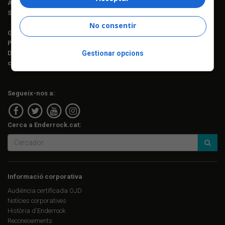
Assessorament lingüístic:
Berta Herreros
Subscripcions:
Rosa E. Massaguer
No consentir
Gerència i projectes:
Jordi Novell
Publicitat i producció:
Rosa E. Massaguer
Gestionar opcions
Direcció financera i administració:
Anna Gris
c. Mallorca, 221, sobreàtic · 08008 Barcelona Tel. 93 237 08 05
Segueix-nos a:
Cerca a Enderrock.cat:
Informació corporativa
Audiència certificada OJD
Notícies corporatives
Història d'Enderrock
Reconeixements