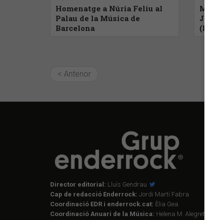
Homenatge a Núria Feliu al
Malal
Palau de la Música de
Jaume
Barcelona
(BCN
< Anterior
Director editorial:
Lluís Gendrau
Cap de redacció Enderrock:
Jordi Martí Fabra
Coordinació EDR i enderrock.cat:
Èlia Gea
Coordinació Anuari de la Música:
Helena M. Alegret