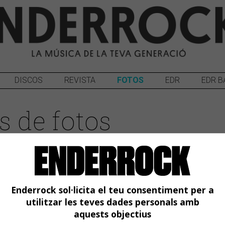
DISCOS
REVISTA
FOTOS
EDR
EDR B
s de fotos
Enderrock sol·licita el teu consentiment per a
utilitzar les teves dades personals amb
15
aquests objectius
2022
12/01/2022