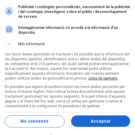
ts de Cel-Les cançons de
Enderrock Sona amb Mar
Publicitat i continguts personalitzats, mesurament de la publicitat
 Sisa-El Grec 20/07/22
Rossell i miquel
i del contingut, investigació sobre el públic i desenvolupament
)
de serveis
Emmagatzemar informació i/o accedir a la informació d’un
Pàgina 1 de 1
dispositiu
Més informació
Les teves dades personals es tractaran i és possible que la informació del
teu dispositiu (galetes, identificadors únics i altres dades del dispositiu)
es comparteixi amb 210 partners, els quals també podran emmagatzemar-
la o accedir-hi. Així mateix, aquest lloc web també podrà utilitzar
específicament aquesta informació. Nosaltres i els nostres partners
podem utilitzar dades de geolocalització precisa.
Llista de partners.
Segueix-nos a:
És possible que alguns proveïdors tractin les teves dades personals per
motius d'interès legítim. Pots indicar la teva disconformitat amb aquest
tractament gestionant les opcions següents. A la part inferior d'aquesta
pàgina o al menú del lloc web, cerca un enllaç per gestionar o retirar el
consentiment a la configuració de privadesa i de galetes.
Informació corporativa
Audiència certificada OJD
No consentir
Acceptar
Notícies corporatives
Història d'Enderrock