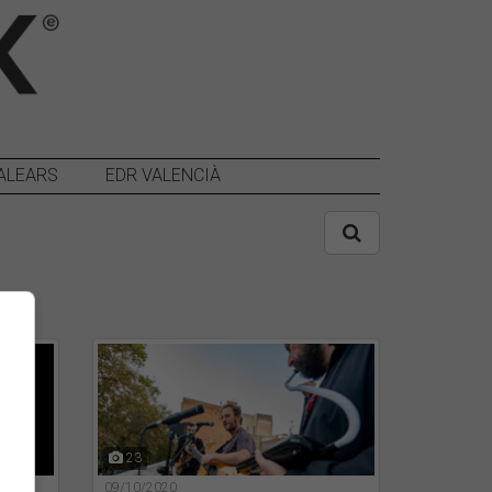
ALEARS
EDR VALENCIÀ
23
09/10/2020