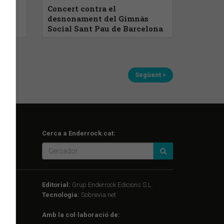
ina
Concert contra el
desnonament del Gimnàs
Social Sant Pau de Barcelona
Següent >
Cerca a Enderrock.cat:
Editorial:
Grup Enderrock Edicions S.L.
Tecnologia:
Sobrevia.net
Amb la col·laboració de: