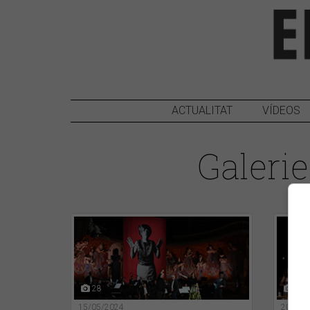
ACTUALITAT
VÍDEOS
Galerie
28
35
15/05/2024
20/07/