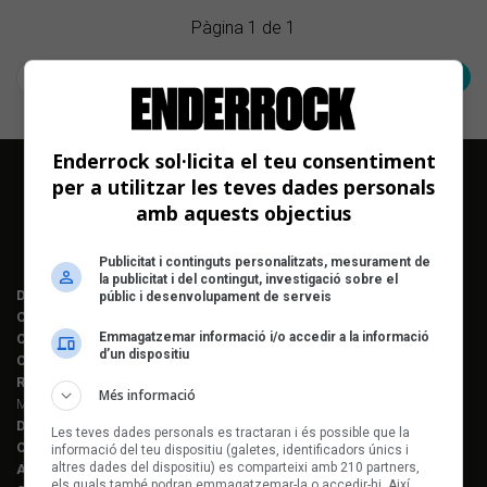
BCN
Pàgina 1 de 1
< Anterior
Següent >
Enderrock sol·licita el teu consentiment
per a utilitzar les teves dades personals
amb aquests objectius
Publicitat i continguts personalitzats, mesurament de
la publicitat i del contingut, investigació sobre el
Director editorial:
Lluís Gendrau
públic i desenvolupament de serveis
Cap de redacció Enderrock:
Jordi Martí Fabra
Emmagatzemar informació i/o accedir a la informació
Coordinació EDR i enderrock.cat:
Èlia Gea
d’un dispositiu
Coordinació Anuari de la Música:
Helena M. Alegret
Redacció:
Ferran Amado, Maria Folqué, Èlia Gea, Jordi Martí, Helena
Més informació
Morén Alegret, Joaquim Vilarnau i Sergi Núñez
Disseny i maquetació:
Manuel Cuyàs
Les teves dades personals es tractaran i és possible que la
Caps de fotografia:
Juan Miguel Morales
informació del teu dispositiu (galetes, identificadors únics i
altres dades del dispositiu) es comparteixi amb 210 partners,
Assessorament lingüístic:
Berta Herreros
els quals també podran emmagatzemar-la o accedir-hi. Així