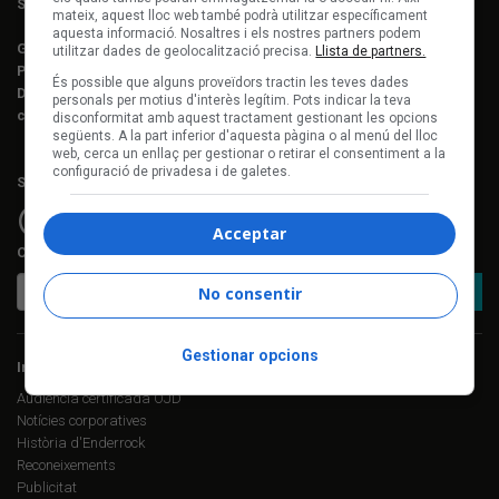
Subscripcions:
Rosa E. Massaguer
mateix, aquest lloc web també podrà utilitzar específicament
aquesta informació. Nosaltres i els nostres partners podem
Gerència i projectes:
Jordi Novell
utilitzar dades de geolocalització precisa.
Llista de partners.
Publicitat i producció:
Rosa E. Massaguer
És possible que alguns proveïdors tractin les teves dades
Direcció financera i administració:
Anna Gris
personals per motius d'interès legítim. Pots indicar la teva
c. Mallorca, 221, sobreàtic · 08008 Barcelona Tel. 93 237 08 05
disconformitat amb aquest tractament gestionant les opcions
següents. A la part inferior d'aquesta pàgina o al menú del lloc
web, cerca un enllaç per gestionar o retirar el consentiment a la
configuració de privadesa i de galetes.
Segueix-nos a:
Acceptar
Cerca a Enderrock.cat:
No consentir
Gestionar opcions
Informació corporativa
Audiència certificada OJD
Notícies corporatives
Història d'Enderrock
Reconeixements
Publicitat