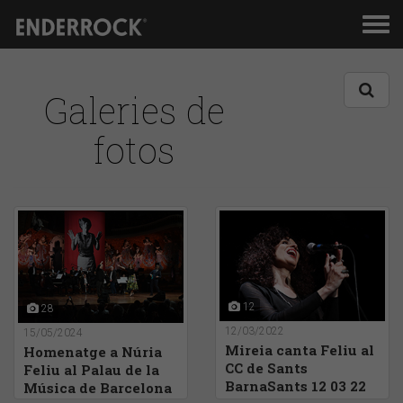
Men
de
nav
Galeries de
fotos
12
28
12/03/2022
15/05/2024
Mireia canta Feliu al
Homenatge a Núria
CC de Sants
Feliu al Palau de la
BarnaSants 12 03 22
Música de Barcelona