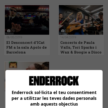
70
23
08/05/2019
14/04/2019
El Desconcert d'ICat
Concerts de Paula
FM a la sala Apolo de
Valls, Tori Sparks i
Barcelona
Wax & Boogie a Disco
100 de Barcelona-
Record Store Day
39
Enderrock sol·licita el teu consentiment
06/11/2018
per a utilitzar les teves dades personals
25x25 amb Paula
amb aquests objectius
Valls a la llibreria El