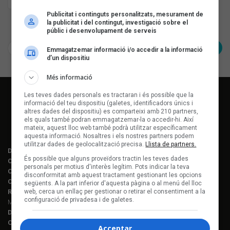
Gat Pelut del barri de
Les Corts (Barcelona)
Publicitat i continguts personalitzats, mesurament de
la publicitat i del contingut, investigació sobre el
Pàgina 1 de 1
públic i desenvolupament de serveis
< Anterior
Següent >
Emmagatzemar informació i/o accedir a la informació
d’un dispositiu
Més informació
Les teves dades personals es tractaran i és possible que la
informació del teu dispositiu (galetes, identificadors únics i
altres dades del dispositiu) es comparteixi amb 210 partners,
els quals també podran emmagatzemar-la o accedir-hi. Així
mateix, aquest lloc web també podrà utilitzar específicament
aquesta informació. Nosaltres i els nostres partners podem
utilitzar dades de geolocalització precisa.
Llista de partners.
Director editorial:
Lluís Gendrau
És possible que alguns proveïdors tractin les teves dades
Cap de redacció Enderrock:
Jordi Martí Fabra
personals per motius d'interès legítim. Pots indicar la teva
Coordinació EDR i enderrock.cat:
Èlia Gea
disconformitat amb aquest tractament gestionant les opcions
Coordinació Anuari de la Música:
Helena M. Alegret
següents. A la part inferior d'aquesta pàgina o al menú del lloc
web, cerca un enllaç per gestionar o retirar el consentiment a la
Redacció:
Ferran Amado, Maria Folqué, Èlia Gea, Jordi Martí, Helena
configuració de privadesa i de galetes.
Morén Alegret, Joaquim Vilarnau i Sergi Núñez
Disseny i maquetació:
Manuel Cuyàs
Caps de fotografia:
Juan Miguel Morales
Acceptar