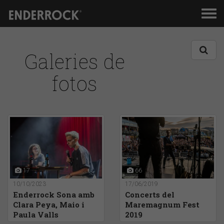
Men
de
nav
Galeries de
fotos
17
66
10/10/2023
17/06/2019
Enderrock Sona amb
Concerts del
Clara Peya, Maio i
Maremagnum Fest
Paula Valls
2019