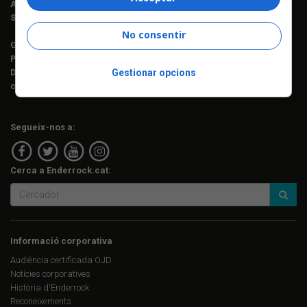
Assessorament lingüístic:
Berta Herreros
Subscripcions:
Rosa E. Massaguer
No consentir
Gerència i projectes:
Jordi Novell
Publicitat i producció:
Rosa E. Massaguer
Gestionar opcions
Direcció financera i administració:
Anna Gris
c. Mallorca, 221, sobreàtic · 08008 Barcelona Tel. 93 237 08 05
Segueix-nos a:
Cerca a Enderrock.cat:
Informació corporativa
Audiència certificada OJD
Notícies corporatives
Història d'Enderrock
Reconeixements