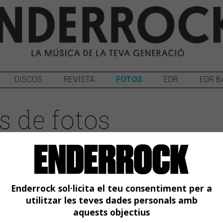
DISCOS
REVISTA
FOTOS
EDR
EDR B
s de fotos
Enderrock sol·licita el teu consentiment per a
utilitzar les teves dades personals amb
aquests objectius