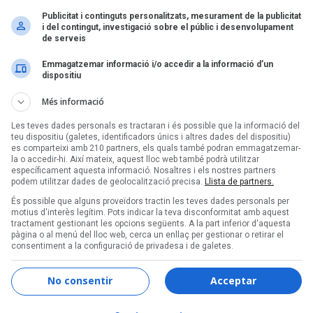
Publicitat i continguts personalitzats, mesurament de la publicitat
i del contingut, investigació sobre el públic i desenvolupament
de serveis
Emmagatzemar informació i/o accedir a la informació d’un
Pàgina 1 de 1
dispositiu
Més informació
Les teves dades personals es tractaran i és possible que la informació del
teu dispositiu (galetes, identificadors únics i altres dades del dispositiu)
es comparteixi amb 210 partners, els quals també podran emmagatzemar-
la o accedir-hi. Així mateix, aquest lloc web també podrà utilitzar
específicament aquesta informació. Nosaltres i els nostres partners
podem utilitzar dades de geolocalització precisa.
Llista de partners.
Segueix-nos a:
És possible que alguns proveïdors tractin les teves dades personals per
motius d'interès legítim. Pots indicar la teva disconformitat amb aquest
tractament gestionant les opcions següents. A la part inferior d'aquesta
pàgina o al menú del lloc web, cerca un enllaç per gestionar o retirar el
consentiment a la configuració de privadesa i de galetes.
Informació corporativa
Audiència certificada OJD
No consentir
Acceptar
Notícies corporatives
Història d'Enderrock