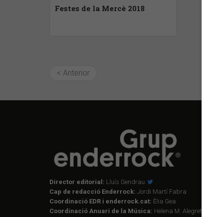
Festes de la Mercè 2018
< Anterior
Director editorial:
Lluís Gendrau
Cap de redacció Enderrock:
Jordi Martí Fabra
Coordinació EDR i enderrock.cat:
Èlia Gea
Coordinació Anuari de la Música:
Helena M. Alegret