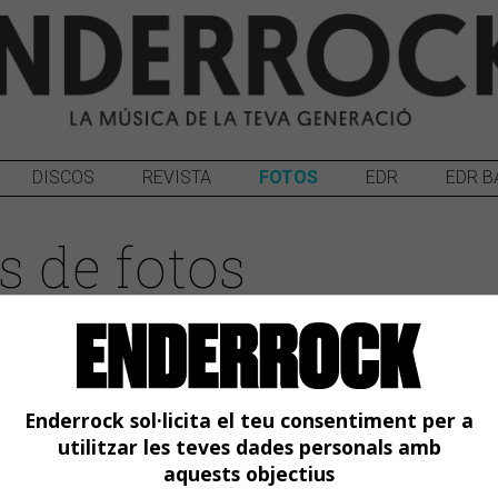
DISCOS
REVISTA
FOTOS
EDR
EDR B
s de fotos
Enderrock sol·licita el teu consentiment per a
utilitzar les teves dades personals amb
aquests objectius