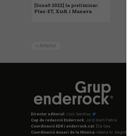
[Sona9 2022] la preliminar:
Plan-ET, XisK i Manava
< Anterior
Director editorial:
Lluís Gendrau
Cap de redacció Enderrock:
Jordi Martí Fabra
Coordinació EDR i enderrock.cat:
Èlia Gea
Coordinació Anuari de la Música:
Helena M. Alegret