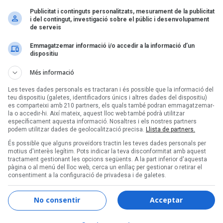
Publicitat i continguts personalitzats, mesurament de la publicitat
i del contingut, investigació sobre el públic i desenvolupament
de serveis
Emmagatzemar informació i/o accedir a la informació d’un
Pàgina 1 de 1
dispositiu
Més informació
Les teves dades personals es tractaran i és possible que la informació del
teu dispositiu (galetes, identificadors únics i altres dades del dispositiu)
es comparteixi amb 210 partners, els quals també podran emmagatzemar-
la o accedir-hi. Així mateix, aquest lloc web també podrà utilitzar
específicament aquesta informació. Nosaltres i els nostres partners
podem utilitzar dades de geolocalització precisa.
Llista de partners.
Segueix-nos a:
És possible que alguns proveïdors tractin les teves dades personals per
motius d'interès legítim. Pots indicar la teva disconformitat amb aquest
tractament gestionant les opcions següents. A la part inferior d'aquesta
pàgina o al menú del lloc web, cerca un enllaç per gestionar o retirar el
consentiment a la configuració de privadesa i de galetes.
Informació corporativa
Audiència certificada OJD
No consentir
Acceptar
Notícies corporatives
Història d'Enderrock