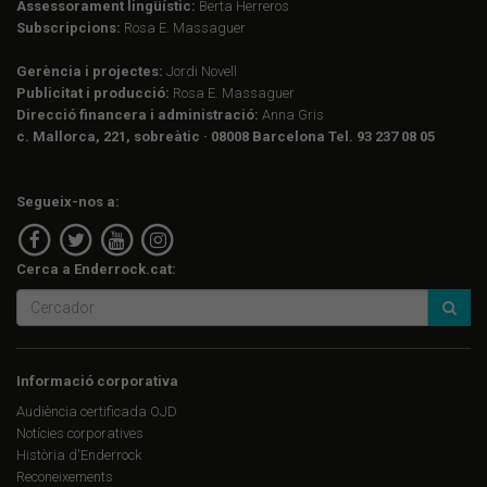
Assessorament lingüístic:
Berta Herreros
Subscripcions:
Rosa E. Massaguer
Gerència i projectes:
Jordi Novell
Publicitat i producció:
Rosa E. Massaguer
Direcció financera i administració:
Anna Gris
c. Mallorca, 221, sobreàtic · 08008 Barcelona Tel. 93 237 08 05
Segueix-nos a:
Cerca a Enderrock.cat:
Informació corporativa
Audiència certificada OJD
Notícies corporatives
Història d'Enderrock
Reconeixements