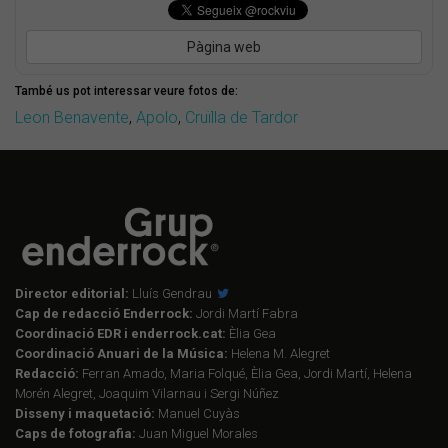
Pàgina web
També us pot interessar veure fotos de:
Leon Benavente
,
Apolo
,
Cruïlla de Tardor
Director editorial:
Lluís Gendrau
Cap de redacció Enderrock:
Jordi Martí Fabra
Coordinació EDR i enderrock.cat:
Èlia Gea
Coordinació Anuari de la Música:
Helena M. Alegret
Redacció:
Ferran Amado, Maria Folqué, Èlia Gea, Jordi Martí, Helena
Morén Alegret, Joaquim Vilarnau i Sergi Núñez
Disseny i maquetació:
Manuel Cuyàs
Caps de fotografia:
Juan Miguel Morales