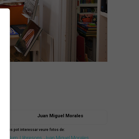
Juan Miguel Morales
mbé us pot interessar veure fotos de:
úlia Blum
,
Llibresons
,
Juan Miguel Morales