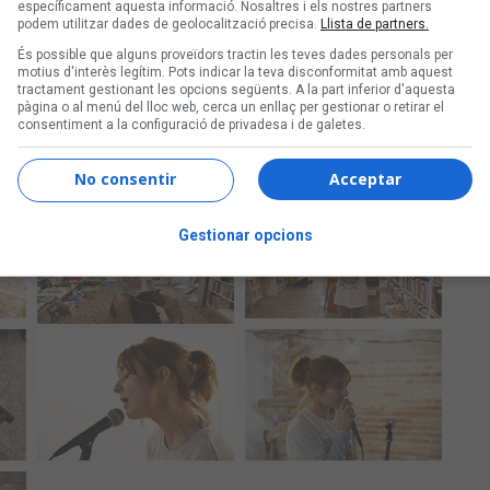
específicament aquesta informació. Nosaltres i els nostres partners
podem utilitzar dades de geolocalització precisa.
Llista de partners.
És possible que alguns proveïdors tractin les teves dades personals per
motius d'interès legítim. Pots indicar la teva disconformitat amb aquest
tractament gestionant les opcions següents. A la part inferior d'aquesta
pàgina o al menú del lloc web, cerca un enllaç per gestionar o retirar el
consentiment a la configuració de privadesa i de galetes.
No consentir
Acceptar
Gestionar opcions