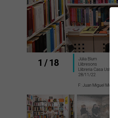
Júlia Blum
1 / 18
Llibresons
Llibreria Casa Usher 
28/11/22
F: Juan Miguel Moral