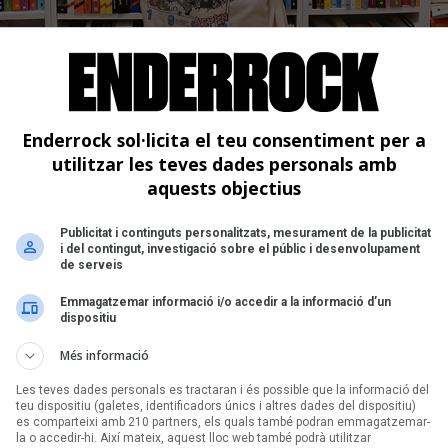
Enderrock sol·licita el teu consentiment per a
utilitzar les teves dades personals amb
aquests objectius
Publicitat i continguts personalitzats, mesurament de la publicitat
i del contingut, investigació sobre el públic i desenvolupament
(Barcelona)
de serveis
Emmagatzemar informació i/o accedir a la informació d’un
dispositiu
es
Més informació
Les teves dades personals es tractaran i és possible que la informació del
teu dispositiu (galetes, identificadors únics i altres dades del dispositiu)
Ta
es comparteixi amb 210 partners, els quals també podran emmagatzemar-
la o accedir-hi. Així mateix, aquest lloc web també podrà utilitzar
J