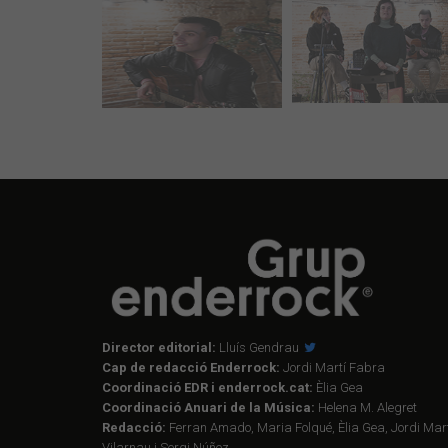
Director editorial:
Lluís Gendrau
Cap de redacció Enderrock:
Jordi Martí Fabra
Coordinació EDR i enderrock.cat:
Èlia Gea
Coordinació Anuari de la Música:
Helena M. Alegret
Redacció:
Ferran Amado, Maria Folqué, Èlia Gea, Jordi Mart
Vilarnau i Sergi Núñez