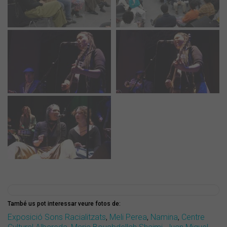
També us pot interessar veure fotos de:
Exposició Sons Racialitzats
,
Meli Perea
,
Namina
,
Centre