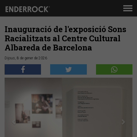
Men
de
nav
Inauguració de l'exposició Sons
Racialitzats al Centre Cultural
Albareda de Barcelona
Dijous, 8 de gener de 2026
Anterior
Segü