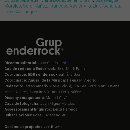
Cultural Albareda
,
Maria Bouabdellah Shaimi
,
Juan Miguel
Morales
,
Sergi Núñez
,
Francesc Xavier Vila
,
Lluís Gendrau
,
Irene Armangué
Director editorial:
Lluís Gendrau
Cap de redacció Enderrock:
Jordi Martí Fabra
Coordinació EDR i enderrock.cat:
Èlia Gea
Coordinació Anuari de la Música:
Helena M. Alegret
Redacció:
Ferran Amado, Maria Folqué, Èlia Gea, Jordi Martí, Helena
Morén Alegret, Joaquim Vilarnau i Sergi Núñez
Disseny i maquetació:
Manuel Cuyàs
Caps de fotografia:
Juan Miguel Morales
Assessorament lingüístic:
Berta Herreros
Subscripcions:
Rosa E. Massaguer
Gerència i projectes:
Jordi Novell