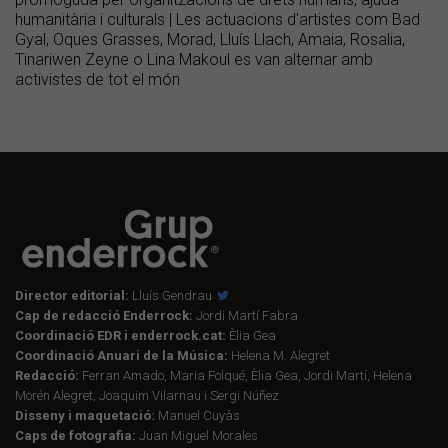
humanitària i culturals | Les actuacions d'artistes com Bad
Gyal, Oques Grasses, Morad, Lluís Llach, Amaia, Rosalia,
Tinariwen Zeyne o Lina Makoul es van alternar amb
activistes de tot el món
Director editorial:
Lluís Gendrau
Cap de redacció Enderrock:
Jordi Martí Fabra
Coordinació EDR i enderrock.cat:
Èlia Gea
Coordinació Anuari de la Música:
Helena M. Alegret
Redacció:
Ferran Amado, Maria Folqué, Èlia Gea, Jordi Martí, Helena
Morén Alegret, Joaquim Vilarnau i Sergi Núñez
Disseny i maquetació:
Manuel Cuyàs
Caps de fotografia:
Juan Miguel Morales