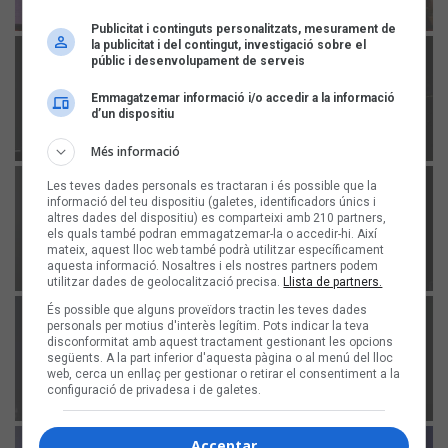
Publicitat i continguts personalitzats, mesurament de
la publicitat i del contingut, investigació sobre el
públic i desenvolupament de serveis
Emmagatzemar informació i/o accedir a la informació
d’un dispositiu
Més informació
Les teves dades personals es tractaran i és possible que la
informació del teu dispositiu (galetes, identificadors únics i
altres dades del dispositiu) es comparteixi amb 210 partners,
els quals també podran emmagatzemar-la o accedir-hi. Així
mateix, aquest lloc web també podrà utilitzar específicament
aquesta informació. Nosaltres i els nostres partners podem
utilitzar dades de geolocalització precisa.
Llista de partners.
És possible que alguns proveïdors tractin les teves dades
personals per motius d'interès legítim. Pots indicar la teva
disconformitat amb aquest tractament gestionant les opcions
següents. A la part inferior d'aquesta pàgina o al menú del lloc
web, cerca un enllaç per gestionar o retirar el consentiment a la
configuració de privadesa i de galetes.
Acceptar