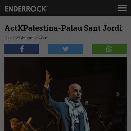
Men
de
nav
ActXPalestina-Palau Sant Jordi
Dijous, 29 de gener de 2026
Anterior
Segü