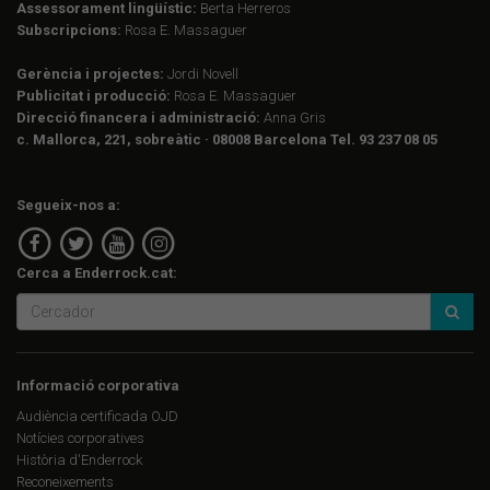
Assessorament lingüístic:
Berta Herreros
Subscripcions:
Rosa E. Massaguer
Gerència i projectes:
Jordi Novell
Publicitat i producció:
Rosa E. Massaguer
Direcció financera i administració:
Anna Gris
c. Mallorca, 221, sobreàtic · 08008 Barcelona Tel. 93 237 08 05
Segueix-nos a:
Cerca a Enderrock.cat:
Informació corporativa
Audiència certificada OJD
Notícies corporatives
Història d'Enderrock
Reconeixements