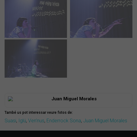
Juan Miguel Morales
També us pot interessar veure fotos de:
Suasi
,
Iglú
,
Ven'nus
,
Enderrock Sona
,
Juan Miguel Morales