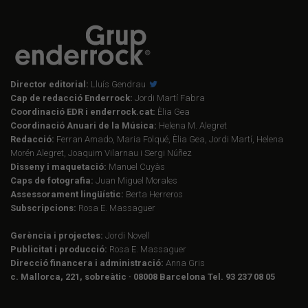
Director editorial:
Lluís Gendrau
Cap de redacció Enderrock:
Jordi Martí Fabra
Coordinació EDR i enderrock.cat:
Èlia Gea
Coordinació Anuari de la Música:
Helena M. Alegret
Redacció:
Ferran Amado, Maria Folqué, Èlia Gea, Jordi Martí, Helena
Morén Alegret, Joaquim Vilarnau i Sergi Núñez
Disseny i maquetació:
Manuel Cuyàs
Caps de fotografia:
Juan Miguel Morales
Assessorament lingüístic:
Berta Herreros
Subscripcions:
Rosa E. Massaguer
Gerència i projectes:
Jordi Novell
Publicitat i producció:
Rosa E. Massaguer
Direcció financera i administració:
Anna Gris
c. Mallorca, 221, sobreàtic · 08008 Barcelona Tel. 93 237 08 05