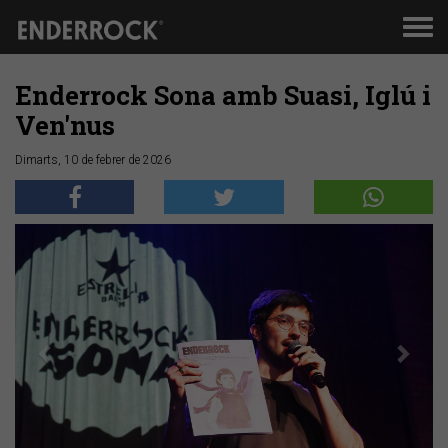
Men
de
nav
Enderrock Sona amb Suasi, Iglú i
Ven'nus
Dimarts, 10 de febrer de 2026
Anterior
Segü