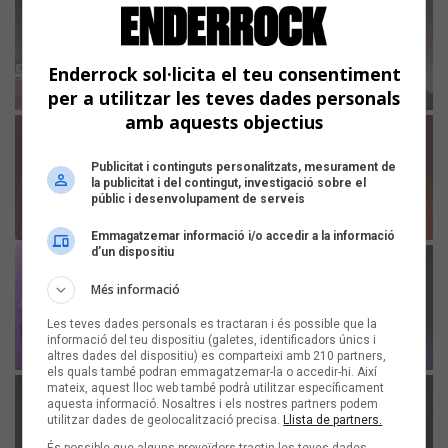
Enderrock sol·licita el teu consentiment
per a utilitzar les teves dades personals
amb aquests objectius
Publicitat i continguts personalitzats, mesurament de
la publicitat i del contingut, investigació sobre el
públic i desenvolupament de serveis
Emmagatzemar informació i/o accedir a la informació
d’un dispositiu
Més informació
Les teves dades personals es tractaran i és possible que la
informació del teu dispositiu (galetes, identificadors únics i
altres dades del dispositiu) es comparteixi amb 210 partners,
els quals també podran emmagatzemar-la o accedir-hi. Així
mateix, aquest lloc web també podrà utilitzar específicament
aquesta informació. Nosaltres i els nostres partners podem
utilitzar dades de geolocalització precisa.
Llista de partners.
És possible que alguns proveïdors tractin les teves dades