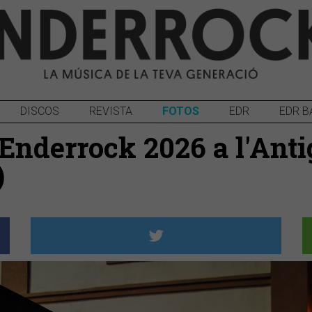
DISCOS
REVISTA
FOTOS
EDR
EDR B
Enderrock 2026 a l'Anti
)