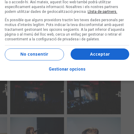
la o accedir-hi. Així mateix, aquest lloc web també podrà utilitzar
específicament aquesta informació. Nosaltres i els nostres partners
podem utilitzar dades de geolocalització precisa.
Llista de partners.
És possible que alguns proveïdors tractin les teves dades personals per
motius d'interès legítim. Pots indicar la teva disconformitat amb aquest
tractament gestionant les opcions següents. A la part inferior d'aquesta
pàgina o al menú del lloc web, cerca un enllaç per gestionar o retirar el
consentiment a la configuració de privadesa i de galetes.
No consentir
Acceptar
Gestionar opcions