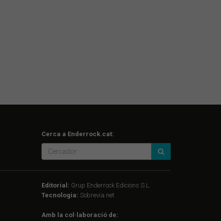
Cerca a Enderrock.cat:
Editorial:
Grup Enderrock Edicions S.L.
Tecnologia:
Sobrevia.net
Amb la col·laboració de: