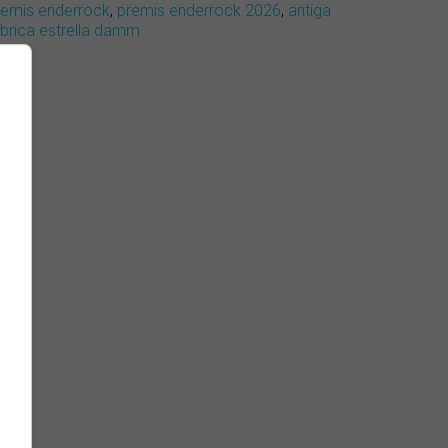
remis enderrock
,
premis enderrock 2026
,
antiga
àbrica estrella damm