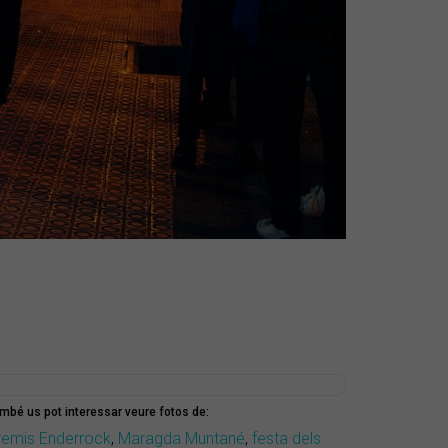
mbé us pot interessar veure fotos de:
remis Enderrock
,
Maragda Muntané
,
festa dels