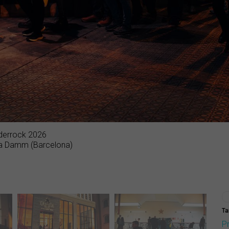
nderrock 2026
lla Damm (Barcelona)
Ta
P