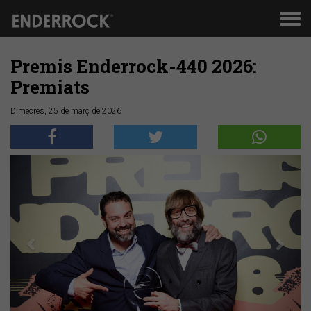
Men
de
nav
Premis Enderrock-440 2026:
Premiats
Dimecres, 25 de març de 2026
Anterior
Segü