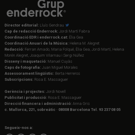
Director editorial:
Lluís Gendrau
Cap de redacció Enderrock:
Jordi Martí Fabra
Coordinació EDR i enderrock.cat:
Èlia Gea
Coordinació Anuari de la Música:
Helena M. Alegret
Redacció:
Ferran Amado, Maria Folqué, Èlia Gea, Jordi Martí, Helena
Morén Alegret, Joaquim Vilarnau i Sergi Núñez
Disseny i maquetació:
Manuel Cuyàs
Caps de fotografia:
Juan Miguel Morales
Assessorament lingüístic:
Berta Herreros
Subscripcions:
Rosa E. Massaguer
Gerència i projectes:
Jordi Novell
Publicitat i producció:
Rosa E. Massaguer
Direcció financera i administració:
Anna Gris
c. Mallorca, 221, sobreàtic · 08008 Barcelona Tel. 93 237 08 05
Segueix-nos a: