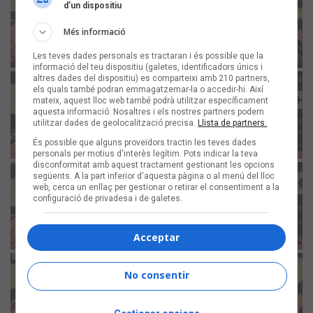
d’un dispositiu
Més informació
Les teves dades personals es tractaran i és possible que la
informació del teu dispositiu (galetes, identificadors únics i
altres dades del dispositiu) es comparteixi amb 210 partners,
els quals també podran emmagatzemar-la o accedir-hi. Així
mateix, aquest lloc web també podrà utilitzar específicament
aquesta informació. Nosaltres i els nostres partners podem
utilitzar dades de geolocalització precisa.
Llista de partners.
És possible que alguns proveïdors tractin les teves dades
personals per motius d'interès legítim. Pots indicar la teva
disconformitat amb aquest tractament gestionant les opcions
següents. A la part inferior d'aquesta pàgina o al menú del lloc
web, cerca un enllaç per gestionar o retirar el consentiment a la
configuració de privadesa i de galetes.
Acceptar
No consentir