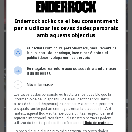
Enderrock sol·licita el teu consentiment
per a utilitzar les teves dades personals
amb aquests objectius
Publicitat i continguts personalitzats, mesurament de
la publicitat i del contingut, investigació sobre el
públic i desenvolupament de serveis
Emmagatzemar informació i/o accedir a la informació
d’un dispositiu
Més informació
Les teves dades personals es tractaran i és possible que la
informació del teu dispositiu (galetes, identificadors únics i
altres dades del dispositiu) es comparteixi amb 210 partners,
els quals també podran emmagatzemar-la o accedir-hi. Així
mateix, aquest lloc web també podrà utilitzar específicament
aquesta informació. Nosaltres i els nostres partners podem
utilitzar dades de geolocalització precisa.
Llista de partners.
És possible que alguns proveïdors tractin les teves dades