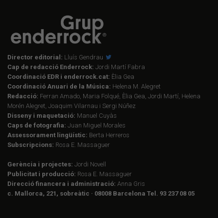
Director editorial:
Lluís Gendrau
Cap de redacció Enderrock:
Jordi Martí Fabra
Coordinació EDR i enderrock.cat:
Èlia Gea
Coordinació Anuari de la Música:
Helena M. Alegret
Redacció:
Ferran Amado, Maria Folqué, Èlia Gea, Jordi Martí, Helena
Morén Alegret, Joaquim Vilarnau i Sergi Núñez
Disseny i maquetació:
Manuel Cuyàs
Caps de fotografia:
Juan Miguel Morales
Assessorament lingüístic:
Berta Herreros
Subscripcions:
Rosa E. Massaguer
Gerència i projectes:
Jordi Novell
Publicitat i producció:
Rosa E. Massaguer
Direcció financera i administració:
Anna Gris
c. Mallorca, 221, sobreàtic · 08008 Barcelona Tel. 93 237 08 05